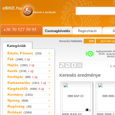
+36 70 527 59 95
Csomagkövetés
Regisztráció
Á
Keresési feltételek:
BBB
jövő hét vé
Kategóriák
leghamarabb át
Edzés, Fitness
(103)
2026. augusz
(kedd)
Fék
(1968,
2 új
)
Hajtás
(1963,
2 új
)
1. o
Kerék
(3745,
1 új
)
Keresés eredménye
Kerékpár
(800,
1 új
)
Karbantartás
(1913,
1 új
)
Kiegészítők
(4460,
8 új
)
Kormány
(1431)
Nyereg
(808)
Rugóstag
(34)
1
Ruházat
(1584)
BBB BAP-03
BBB BBB-1