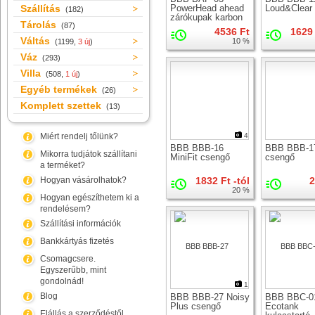
Szállítás
PowerHead ahead
Loud&Clear
(182)
zárókupak karbon
Tárolás
(87)
villanyakhoz
4536 Ft
1629 
Váltás
10 %
(1199,
3 új
)
Váz
(293)
Villa
(508,
1 új
)
Egyéb termékek
(26)
Komplett szettek
(13)
Miért rendelj tőlünk?
4
BBB BBB-16
BBB BBB-17
Mikorra tudjátok szállítani
MiniFit csengő
csengő
a terméket?
Hogyan vásárolhatok?
1832 Ft -tól
2
20 %
Hogyan egészíthetem ki a
rendelésem?
Szállítási információk
Bankkártyás fizetés
Csomagcsere.
Egyszerűbb, mint
gondolnád!
1
Blog
BBB BBB-27 Noisy
BBB BBC-0
Plus csengő
Ecotank
Elállás a szerződéstől