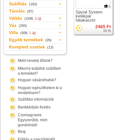
Szállítás
(182)
4
Tárolás
(87)
Spyral System
kerékpár
Váltás
(1198,
3 új
)
faliakasztó
Váz
(293)
2465 Ft
15 %
Villa
(508,
1 új
)
Egyéb termékek
(26)
Komplett szettek
(13)
Miért rendelj tőlünk?
Mikorra tudjátok szállítani
a terméket?
Hogyan vásárolhatok?
Hogyan egészíthetem ki a
rendelésem?
Szállítási információk
Bankkártyás fizetés
Csomagcsere.
Egyszerűbb, mint
gondolnád!
Blog
Elállás a szerződéstől