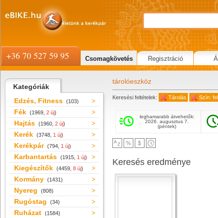
+36 70 527 59 95
Csomagkövetés
Regisztráció
Á
tárolóeszköz
Kategóriák
Keresési feltételek:
Tárolás
Szín: f
Edzés, Fitness
(103)
Fék
(1969,
2 új
)
leghamarabb átvehetők:
2026. augusztus 7.
Hajtás
(1960,
2 új
)
(péntek)
Kerék
(3748,
1 új
)
Kerékpár
(794,
1 új
)
Karbantartás
(1915,
1 új
)
Keresés eredménye
Kiegészítők
(4459,
8 új
)
Kormány
(1431)
Nyereg
(808)
Rugóstag
(34)
Ruházat
(1584)