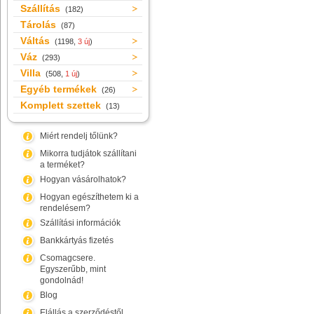
Szállítás
(182)
Tárolás
(87)
Váltás
(1198,
3 új
)
Váz
(293)
Villa
(508,
1 új
)
Egyéb termékek
(26)
Komplett szettek
(13)
Miért rendelj tőlünk?
Mikorra tudjátok szállítani
a terméket?
Hogyan vásárolhatok?
Hogyan egészíthetem ki a
rendelésem?
Szállítási információk
Bankkártyás fizetés
Csomagcsere.
Egyszerűbb, mint
gondolnád!
Blog
Elállás a szerződéstől