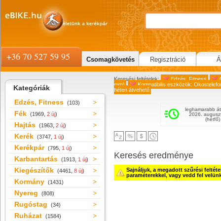
+36 70 527 59 95
Csomagkövetés
Regisztráció
Á
Keresési feltételek:
Edzés, Fitness
mm)
Kompatibilis eszközök: Okostelefo
Kategóriák
héten átvehető
Edzés, Fitness
(103)
leghamarabb át
Fék
(1969,
2 új
)
2026. augusz
(hétfő)
Hajtás
(1963,
2 új
)
Kerék
(3747,
1 új
)
Kerékpár
(795,
1 új
)
Keresés eredménye
Karbantartás
(1913,
1 új
)
Kiegészítők
Sajnáljuk, a megadott szűrési feltét
(4461,
8 új
)
paraméterekkel, vagy vedd fel velün
Kormány
(1431)
Nyereg
(808)
Rugóstag
(34)
Ruházat
(1584)