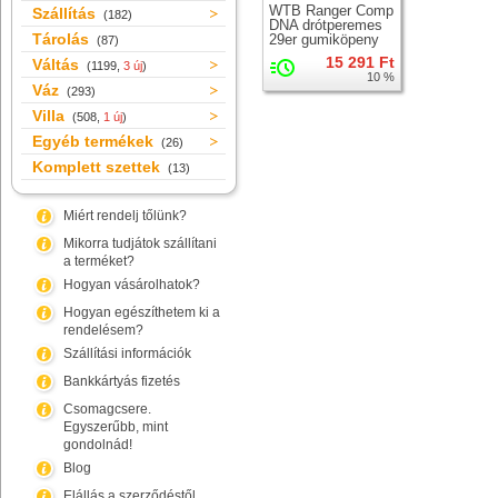
WTB Ranger Comp
Szállítás
(182)
DNA drótperemes
Tárolás
29er gumiköpeny
(87)
15 291 Ft
Váltás
(1199,
3 új
)
10 %
Váz
(293)
Villa
(508,
1 új
)
Egyéb termékek
(26)
Komplett szettek
(13)
Miért rendelj tőlünk?
Mikorra tudjátok szállítani
a terméket?
Hogyan vásárolhatok?
Hogyan egészíthetem ki a
rendelésem?
Szállítási információk
Bankkártyás fizetés
Csomagcsere.
Egyszerűbb, mint
gondolnád!
Blog
Elállás a szerződéstől