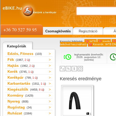
+36 70 527 59 95
Csomagkövetés
Regisztráció
Á
Keresési feltételek:
WTB
Kerék
belsővel használható
Keverék: WTB D
Kategóriák
Edzés, Fitness
(103)
leghamarabb átvehetők:
2026. augusztus 12.
Fék
(1967,
2 új
)
(szerda)
Hajtás
(1962,
2 új
)
Kerék
(3745,
1 új
)
Kerékpár
(799,
1 új
)
Keresés eredménye
Karbantartás
(1911,
1 új
)
Kiegészítők
(4459,
8 új
)
Kormány
(1429)
Nyereg
(808)
Rugóstag
(34)
Ruházat
(1584)
1