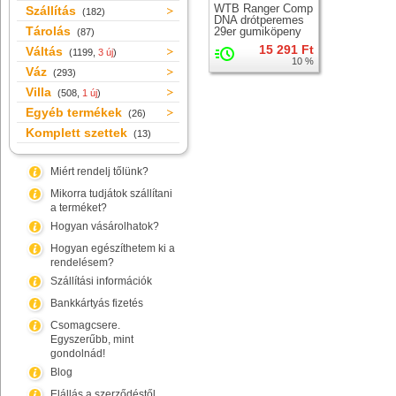
WTB Ranger Comp
Szállítás
(182)
DNA drótperemes
Tárolás
29er gumiköpeny
(87)
15 291 Ft
Váltás
(1199,
3 új
)
10 %
Váz
(293)
Villa
(508,
1 új
)
Egyéb termékek
(26)
Komplett szettek
(13)
Miért rendelj tőlünk?
Mikorra tudjátok szállítani
a terméket?
Hogyan vásárolhatok?
Hogyan egészíthetem ki a
rendelésem?
Szállítási információk
Bankkártyás fizetés
Csomagcsere.
Egyszerűbb, mint
gondolnád!
Blog
Elállás a szerződéstől