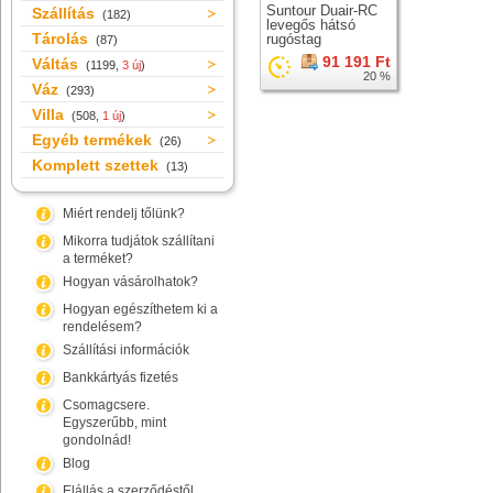
Suntour Duair-RC
Szállítás
(182)
levegős hátsó
Tárolás
rugóstag
(87)
91 191 Ft
Váltás
(1199,
3 új
)
20 %
Váz
(293)
Villa
(508,
1 új
)
Egyéb termékek
(26)
Komplett szettek
(13)
Miért rendelj tőlünk?
Mikorra tudjátok szállítani
a terméket?
Hogyan vásárolhatok?
Hogyan egészíthetem ki a
rendelésem?
Szállítási információk
Bankkártyás fizetés
Csomagcsere.
Egyszerűbb, mint
gondolnád!
Blog
Elállás a szerződéstől