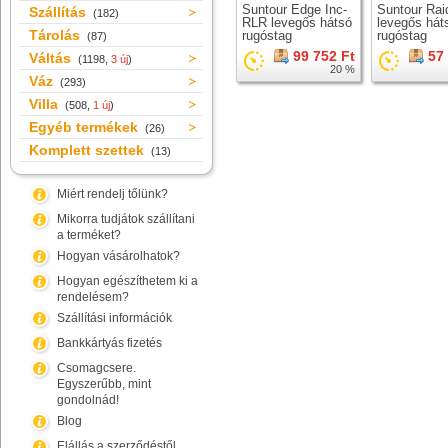
Suntour Edge Inc-
Suntour Ra
Szállítás
(182)
RLR levegős hátsó
levegős hát
Tárolás
rugóstag
rugóstag
(87)
99 752 Ft
57
Váltás
(1198,
3 új
)
20 %
Váz
(293)
Villa
(508,
1 új
)
Egyéb termékek
(26)
Komplett szettek
(13)
Miért rendelj tőlünk?
Mikorra tudjátok szállítani
a terméket?
Hogyan vásárolhatok?
Hogyan egészíthetem ki a
rendelésem?
Szállítási információk
Bankkártyás fizetés
Csomagcsere.
Egyszerűbb, mint
gondolnád!
Blog
Elállás a szerződéstől