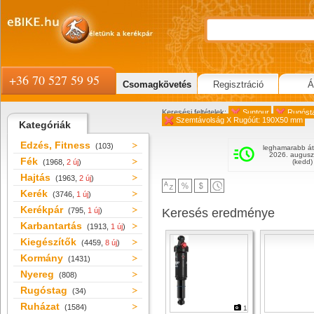
+36 70 527 59 95
Csomagkövetés
Regisztráció
Á
Keresési feltételek:
Suntour
Rugóst
Szemtávolság X Rugóút: 190X50 mm
Kategóriák
Edzés, Fitness
(103)
leghamarabb át
2026. augusz
Fék
(1968,
2 új
)
(kedd)
Hajtás
(1963,
2 új
)
Kerék
(3746,
1 új
)
Kerékpár
(795,
1 új
)
Keresés eredménye
Karbantartás
(1913,
1 új
)
Kiegészítők
(4459,
8 új
)
Kormány
(1431)
Nyereg
(808)
Rugóstag
(34)
Ruházat
(1584)
1