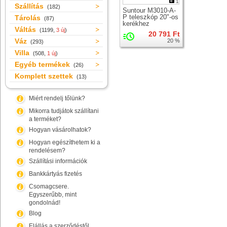
1
Szállítás
(182)
Suntour M3010-A-
P teleszkóp 20"-os
Tárolás
(87)
kerékhez
Váltás
(1199,
3 új
)
20 791 Ft
Váz
20 %
(293)
Villa
(508,
1 új
)
Egyéb termékek
(26)
Komplett szettek
(13)
Miért rendelj tőlünk?
Mikorra tudjátok szállítani
a terméket?
Hogyan vásárolhatok?
Hogyan egészíthetem ki a
rendelésem?
Szállítási információk
Bankkártyás fizetés
Csomagcsere.
Egyszerűbb, mint
gondolnád!
Blog
Elállás a szerződéstől