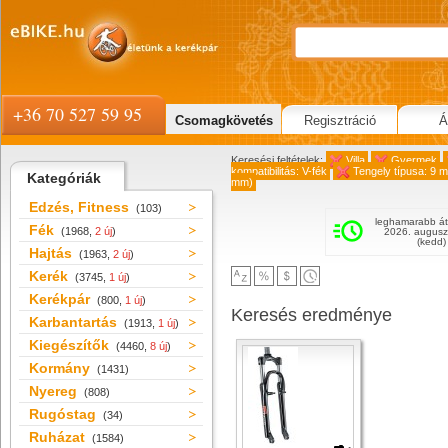
+36 70 527 59 95
Csomagkövetés
Regisztráció
Á
Keresési feltételek:
Villa
Gyermek
kompatibilitás: V-fék
Tengely típusa: 9 
Kategóriák
mm)
Edzés, Fitness
(103)
leghamarabb át
Fék
(1968,
2 új
)
2026. augusz
(kedd)
Hajtás
(1963,
2 új
)
Kerék
(3745,
1 új
)
Kerékpár
(800,
1 új
)
Keresés eredménye
Karbantartás
(1913,
1 új
)
Kiegészítők
(4460,
8 új
)
Kormány
(1431)
Nyereg
(808)
Rugóstag
(34)
Ruházat
(1584)