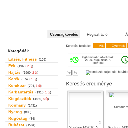
+36 70 527 59 95
Csomagkövetés
Regisztráció
Á
Keresési feltételek:
Villa
Gyermek
Kategóriák
leghamarabb átvehetők:
Edzés, Fitness
(103)
2026. augusztus 7.
(péntek)
Fék
(1968,
2 új
)
Hajtás
(1960,
2 új
)
Kerék
(3748,
1 új
)
Keresés eredménye
Kerékpár
(794,
1 új
)
Karbantartás
(1915,
1 új
)
Kiegészítők
(4459,
8 új
)
Kormány
(1431)
Nyereg
(808)
Rugóstag
(34)
2
Ruházat
(1584)
Suntour M3010-A-
Suntour M3