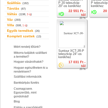
Szállítás
P 20 teleszkóp
P teleszkóp
(182)
20"-os kerékhez
kerékhez
Tárolás
(87)
22 551 Ft -
20
Váltás
(1198,
3 új
)
tól
20 %
Váz
(293)
Villa
(508,
1 új
)
Egyéb termékek
(26)
Komplett szettek
(13)
Miért rendelj tőlünk?
2
Suntour XCT-JR-P
Mikorra tudjátok szállítani
teleszkóp 24"-os
a terméket?
kerékhez
Hogyan vásárolhatok?
17 031 Ft -
tól
Hogyan egészíthetem ki a
20 %
rendelésem?
Szállítási információk
Bankkártyás fizetés
Csomagcsere.
Egyszerűbb, mint
gondolnád!
Blog
Elállás a szerződéstől