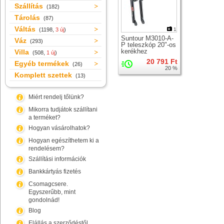
Szállítás
(182)
Tárolás
(87)
Váltás
(1198,
3 új
)
1
Suntour M3010-A-
Váz
(293)
P teleszkóp 20"-os
kerékhez
Villa
(508,
1 új
)
20 791 Ft
Egyéb termékek
(26)
20 %
Komplett szettek
(13)
Miért rendelj tőlünk?
Mikorra tudjátok szállítani
a terméket?
Hogyan vásárolhatok?
Hogyan egészíthetem ki a
rendelésem?
Szállítási információk
Bankkártyás fizetés
Csomagcsere.
Egyszerűbb, mint
gondolnád!
Blog
Elállás a szerződéstől