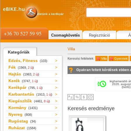
+36 70 527 59 95
Csomagkövetés
Regisztráció
Á
Villa
Kategóriák
Keresési feltételek:
Villa
Gyermek
Edzés, Fitness
(103)
Fék
(1969,
2 új
)
Gyakran feltett kérdések ebben 
Hajtás
(1963,
2 új
)
Kerék
(3747,
1 új
)
leghamarabb át
2026. augusz
Kerékpár
(hétfő)
(795,
1 új
)
Karbantartás
(1913,
1 új
)
Kiegészítők
(4461,
8 új
)
Kormány
Keresés eredménye
(1431)
Nyereg
(808)
Rugóstag
(34)
Ruházat
(1584)