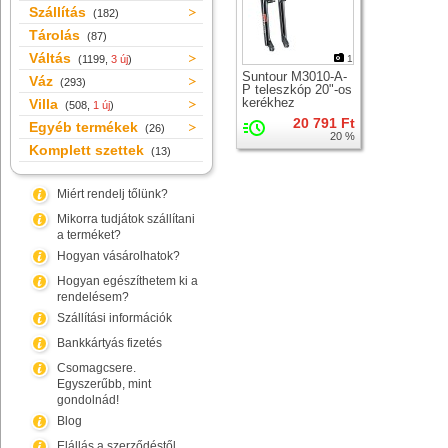
Szállítás
(182)
Tárolás
(87)
Váltás
(1199,
3 új
)
1
Suntour M3010-A-
Váz
(293)
P teleszkóp 20"-os
kerékhez
Villa
(508,
1 új
)
20 791 Ft
Egyéb termékek
(26)
20 %
Komplett szettek
(13)
Miért rendelj tőlünk?
Mikorra tudjátok szállítani
a terméket?
Hogyan vásárolhatok?
Hogyan egészíthetem ki a
rendelésem?
Szállítási információk
Bankkártyás fizetés
Csomagcsere.
Egyszerűbb, mint
gondolnád!
Blog
Elállás a szerződéstől