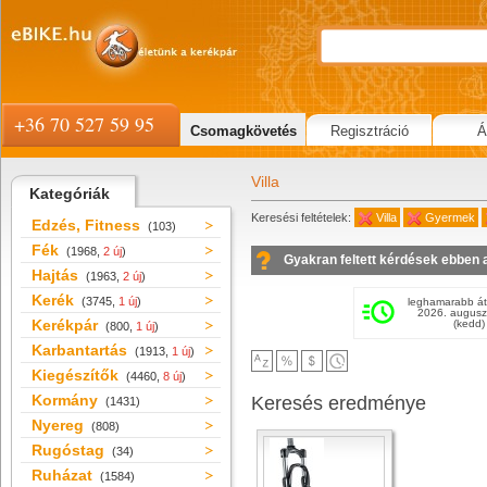
+36 70 527 59 95
Csomagkövetés
Regisztráció
Á
Villa
Kategóriák
Keresési feltételek:
Villa
Gyermek
Edzés, Fitness
(103)
Fék
(1968,
2 új
)
Gyakran feltett kérdések ebben 
Hajtás
(1963,
2 új
)
Kerék
(3745,
1 új
)
leghamarabb át
2026. augusz
Kerékpár
(kedd)
(800,
1 új
)
Karbantartás
(1913,
1 új
)
Kiegészítők
(4460,
8 új
)
Kormány
Keresés eredménye
(1431)
Nyereg
(808)
Rugóstag
(34)
Ruházat
(1584)