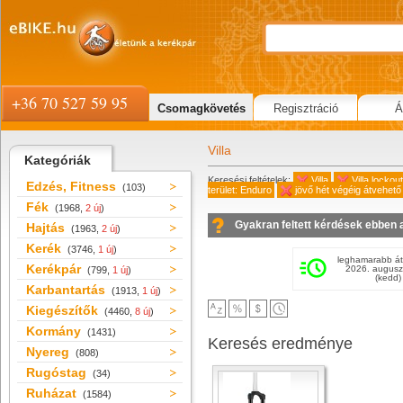
+36 70 527 59 95
Csomagkövetés
Regisztráció
Á
Villa
Kategóriák
Keresési feltételek:
Villa
Villa lockou
Edzés, Fitness
(103)
terület: Enduro
jövő hét végéig átvehető
Fék
(1968,
2 új
)
Gyakran feltett kérdések ebben 
Hajtás
(1963,
2 új
)
Kerék
(3746,
1 új
)
leghamarabb át
Kerékpár
2026. augusz
(799,
1 új
)
(kedd)
Karbantartás
(1913,
1 új
)
Kiegészítők
(4460,
8 új
)
Kormány
(1431)
Keresés eredménye
Nyereg
(808)
Rugóstag
(34)
Ruházat
(1584)