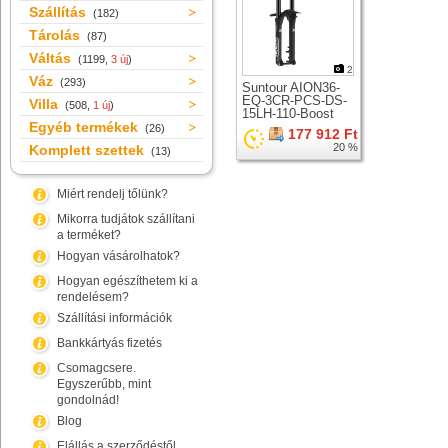
Szállítás
(182)
Tárolás
(87)
Váltás
(1199,
3 új
)
2
Váz
(293)
Suntour AION36-
EQ-3CR-PCS-DS-
Villa
(508,
1 új
)
15LH-110-Boost
Egyéb termékek
teleszkóp 29er
(26)
177 912 Ft
kerékhez
20 %
Komplett szettek
(13)
Miért rendelj tőlünk?
Mikorra tudjátok szállítani
a terméket?
Hogyan vásárolhatok?
Hogyan egészíthetem ki a
rendelésem?
Szállítási információk
Bankkártyás fizetés
Csomagcsere.
Egyszerűbb, mint
gondolnád!
Blog
Elállás a szerződéstől