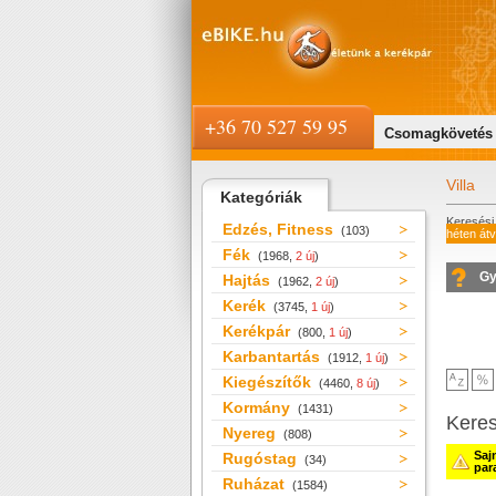
+36 70 527 59 95
Csomagkövetés
Villa
Kategóriák
Keresési 
Edzés, Fitness
(103)
héten át
Fék
(1968,
2 új
)
Gy
Hajtás
(1962,
2 új
)
Kerék
(3745,
1 új
)
Kerékpár
(800,
1 új
)
Karbantartás
(1912,
1 új
)
Kiegészítők
(4460,
8 új
)
Kormány
(1431)
Kere
Nyereg
(808)
Saj
Rugóstag
(34)
par
Ruházat
(1584)