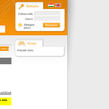
Belépés
Felhasználó:
Jelszó:
Elfelejtett
jelszó
Kosár
ezen a
A kosár üres.
alálat
ss más