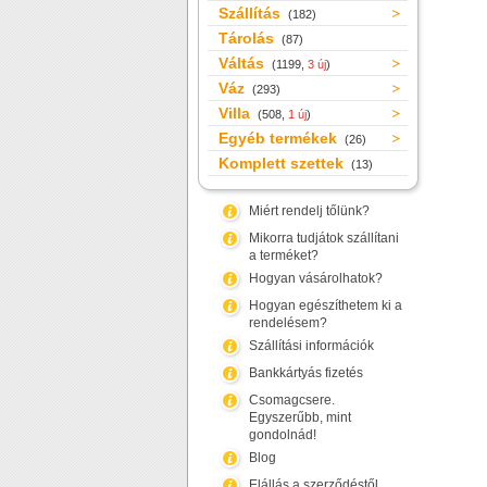
Szállítás
(182)
Tárolás
(87)
Váltás
(1199,
3 új
)
Váz
(293)
Villa
(508,
1 új
)
Egyéb termékek
(26)
Komplett szettek
(13)
Miért rendelj tőlünk?
Mikorra tudjátok szállítani
a terméket?
Hogyan vásárolhatok?
Hogyan egészíthetem ki a
rendelésem?
Szállítási információk
Bankkártyás fizetés
Csomagcsere.
Egyszerűbb, mint
gondolnád!
Blog
Elállás a szerződéstől