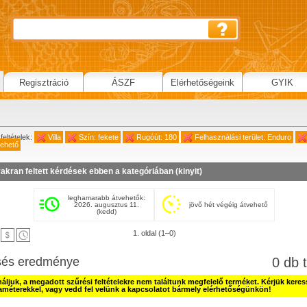
Regisztráció
ÁSZF
Elérhetőségeink
GYIK
feltételek:
Villa
Szín: fekete
Rugóút: 180
Felhasználási terület: Enduro
vehető
akran feltett kérdések ebben a kategóriában (
kinyit
)
leghamarabb átvehetők:
2026. augusztus 11.
jövő hét végéig átvehető
(kedd)
1. oldal (1–0)
sés eredménye
0 db t
náljuk, a megadott szűrési feltételekre nem találtunk megfelelő terméket. Kérjük kere
améterekkel, vagy vedd fel velünk a kapcsolatot bármely elérhetőségünkön!