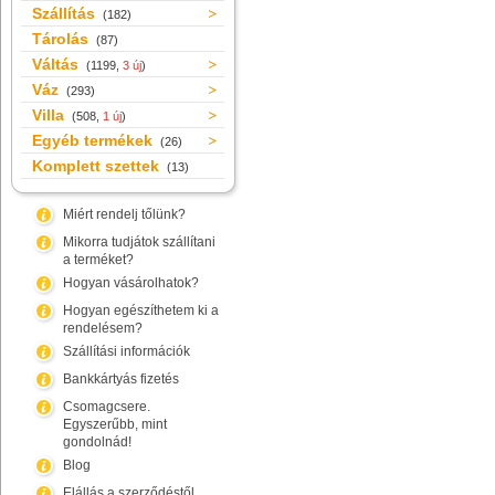
Szállítás
(182)
Tárolás
(87)
Váltás
(1199,
3 új
)
Váz
(293)
Villa
(508,
1 új
)
Egyéb termékek
(26)
Komplett szettek
(13)
Miért rendelj tőlünk?
Mikorra tudjátok szállítani
a terméket?
Hogyan vásárolhatok?
Hogyan egészíthetem ki a
rendelésem?
Szállítási információk
Bankkártyás fizetés
Csomagcsere.
Egyszerűbb, mint
gondolnád!
Blog
Elállás a szerződéstől