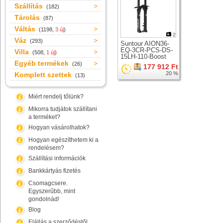
Szállítás
(182)
Tárolás
(87)
Váltás
(1198,
3 új
)
2
Váz
(293)
Suntour AION36-
EQ-3CR-PCS-DS-
Villa
(508,
1 új
)
15LH-110-Boost
Egyéb termékek
teleszkóp 29er
(26)
177 912 Ft
kerékhez
20 %
Komplett szettek
(13)
Miért rendelj tőlünk?
Mikorra tudjátok szállítani
a terméket?
Hogyan vásárolhatok?
Hogyan egészíthetem ki a
rendelésem?
Szállítási információk
Bankkártyás fizetés
Csomagcsere.
Egyszerűbb, mint
gondolnád!
Blog
Elállás a szerződéstől