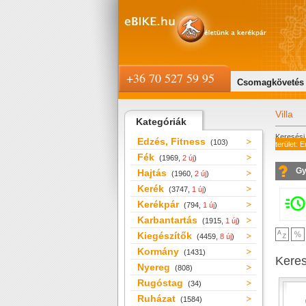
+36 70 527 59 95
Csomagkövetés
Villa
Kategóriák
Keresési 
Edzés, Fitness
(103)
terület: 
Fék
(1969,
2 új
)
Gy
Hajtás
(1960,
2 új
)
Kerék
(3747,
1 új
)
Kerékpár
(794,
1 új
)
Karbantartás
(1915,
1 új
)
Kiegészítők
(4459,
8 új
)
Kormány
(1431)
Kere
Nyereg
(808)
Rugóstag
(34)
Ruházat
(1584)