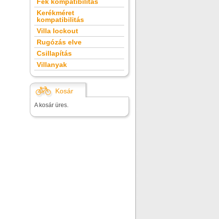
Fék kompatibilitás
Kerékméret
kompatibilitás
Villa lockout
Rugózás elve
Csillapítás
Villanyak
Kosár
A kosár üres.