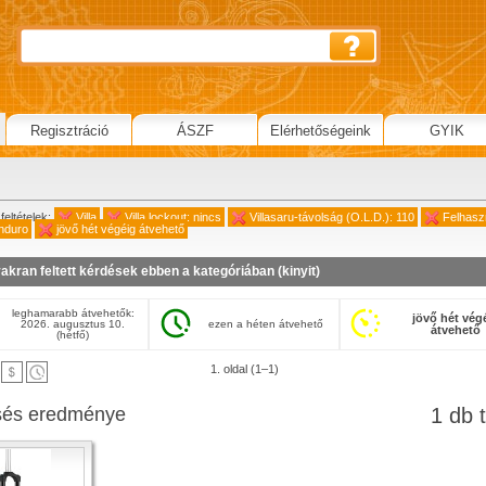
Regisztráció
ÁSZF
Elérhetőségeink
GYIK
feltételek:
Villa
Villa lockout: nincs
Villasaru-távolság (O.L.D.): 110
Felhasz
Enduro
jövő hét végéig átvehető
akran feltett kérdések ebben a kategóriában (
kinyit
)
leghamarabb átvehetők:
jövő hét vég
2026. augusztus 10.
ezen a héten átvehető
átvehető
(hétfő)
1. oldal (1–1)
sés eredménye
1 db t