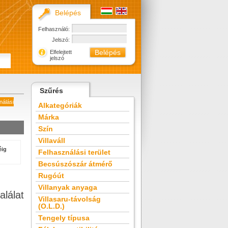
Belépés
Felhasználó:
Jelszó:
Elfelejtett
jelszó
Szűrés
nálási
Alkategóriák
Márka
Szín
Villaváll
éig
Felhasználási terület
Becsúszószár átmérő
Rugóút
Villanyak anyaga
alálat
Villasaru-távolság
(O.L.D.)
Tengely típusa