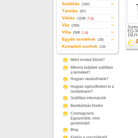
Szállítás
(182)
Tárolás
(87)
Váltás
(1198,
3 új
)
Váz
(293)
Sunto
EQ-3
Villa
(508,
1 új
)
15LH-
Egyéb termékek
teles
(26)
kerék
Komplett szettek
(13)
Miért rendelj tőlünk?
Mikorra tudjátok szállítani
a terméket?
Hogyan vásárolhatok?
Hogyan egészíthetem ki a
rendelésem?
Szállítási információk
Bankkártyás fizetés
Csomagcsere.
Egyszerűbb, mint
gondolnád!
Blog
Elállás a szerződéstől