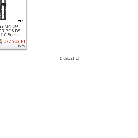
2
ur AION36-
CR-PCS-DS-
110-Boost
zkóp 29er
177 912 Ft
hez
20 %
1. oldal (1–1)