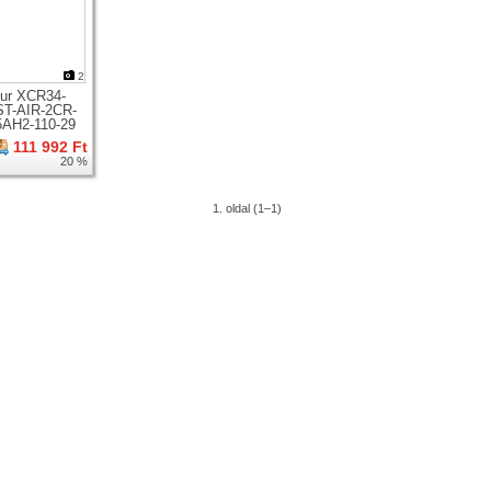
2
ur XCR34-
T-AIR-2CR-
5AH2-110-29
zkóp 29er
111 992 Ft
hez
20 %
1. oldal (1–1)