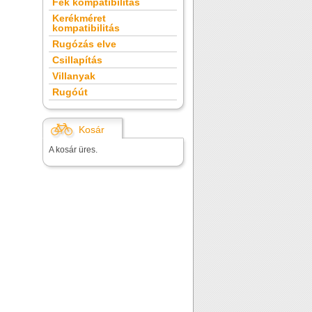
Fék kompatibilitás
Kerékméret
kompatibilitás
Rugózás elve
Csillapítás
Villanyak
Rugóút
Kosár
A kosár üres.