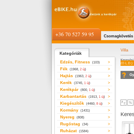
+36 70 527 59 95
Csomagkövetés
Villa
Kategóriák
Keresési 
Edzés, Fitness
(103)
(O.L.D.):
Fék
(1968,
2 új
)
Gy
Hajtás
(1963,
2 új
)
Kerék
(3745,
1 új
)
Kerékpár
(800,
1 új
)
Karbantartás
(1913,
1 új
)
Kiegészítők
(4460,
8 új
)
Kormány
(1431)
Kere
Nyereg
(808)
Rugóstag
(34)
Ruházat
(1584)