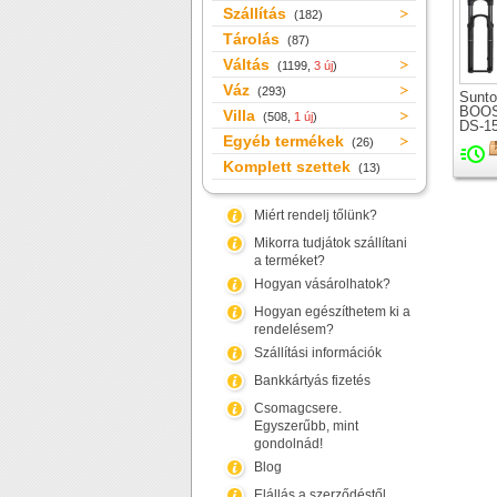
Szállítás
(182)
Tárolás
(87)
Váltás
(1199,
3 új
)
Váz
(293)
Sunto
BOOS
Villa
(508,
1 új
)
DS-1
Egyéb termékek
teles
(26)
kerék
Komplett szettek
(13)
Miért rendelj tőlünk?
Mikorra tudjátok szállítani
a terméket?
Hogyan vásárolhatok?
Hogyan egészíthetem ki a
rendelésem?
Szállítási információk
Bankkártyás fizetés
Csomagcsere.
Egyszerűbb, mint
gondolnád!
Blog
Elállás a szerződéstől