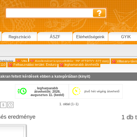
Regisztráció
ÁSZF
Elérhetőségeink
GYIK
feltételek:
Villa
Kerékméret kompatibilitás: 29" (ETRTO: 622 mm)
Villasaru-táv
 110
Felhasználási terület: Enduro
leghamarabb átvehetők
akran feltett kérdések ebben a kategóriában (
kinyit
)
leghamarabb
átvehetők: 2026.
jövő hét végéig átvehető
augusztus 11. (kedd)
1. oldal (1–1)
sés eredménye
1 db t