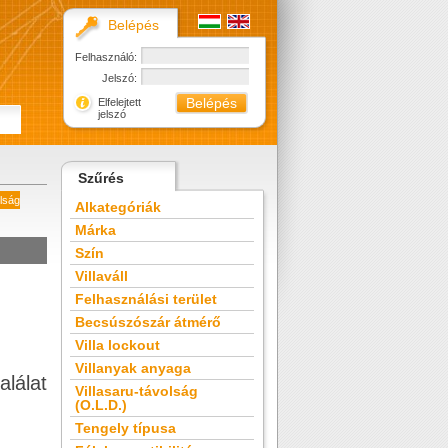
Belépés
Felhasználó:
Jelszó:
Elfelejtett
jelszó
Szűrés
olság
Alkategóriák
Márka
Szín
Villaváll
Felhasználási terület
Becsúszószár átmérő
Villa lockout
Villanyak anyaga
alálat
Villasaru-távolság
(O.L.D.)
Tengely típusa