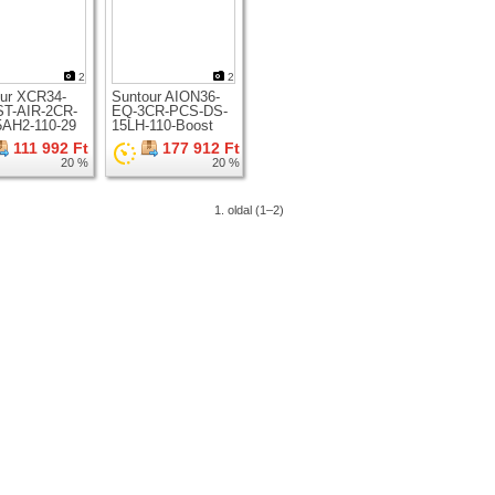
2
2
ur XCR34-
Suntour AION36-
T-AIR-2CR-
EQ-3CR-PCS-DS-
5AH2-110-29
15LH-110-Boost
zkóp 29er
teleszkóp 29er
111 992 Ft
177 912 Ft
hez
kerékhez
20 %
20 %
1. oldal (1–2)