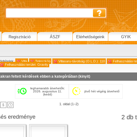
Regisztráció
ÁSZF
Elérhetőségeink
GYIK
feltételek:
Villa
Teleszkóp
Villasaru-távolság (O.L.D.): 110
Felhasználási te
Felhasználási terület: Gravity
akran feltett kérdések ebben a kategóriában (
kinyit
)
leghamarabb átvehetők:
2026. augusztus 11.
jövő hét végéig átvehető
(kedd)
1. oldal (1–2)
sés eredménye
2 db t