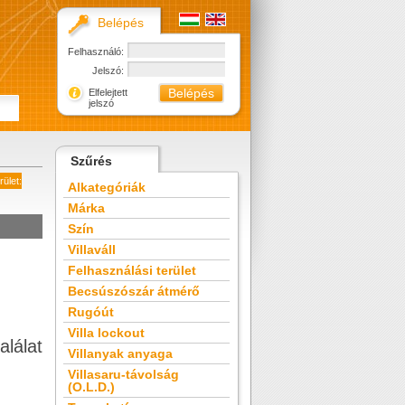
Belépés
Felhasználó:
Jelszó:
Elfelejtett
jelszó
Szűrés
rület:
Alkategóriák
Márka
Szín
Villaváll
Felhasználási terület
Becsúszószár átmérő
Rugóút
Villa lockout
alálat
Villanyak anyaga
Villasaru-távolság
(O.L.D.)