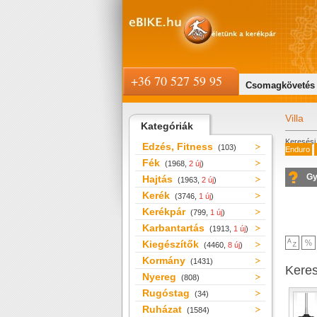
+36 70 527 59 95
Csomagkövetés
Villa
Kategóriák
Keresési 
Edzés, Fitness
(103)
Enduro
Fék
(1968,
2 új
)
Gy
Hajtás
(1963,
2 új
)
Kerék
(3746,
1 új
)
Kerékpár
(799,
1 új
)
Karbantartás
(1913,
1 új
)
Kiegészítők
(4460,
8 új
)
Kormány
(1431)
Kere
Nyereg
(808)
Rugóstag
(34)
Ruházat
(1584)