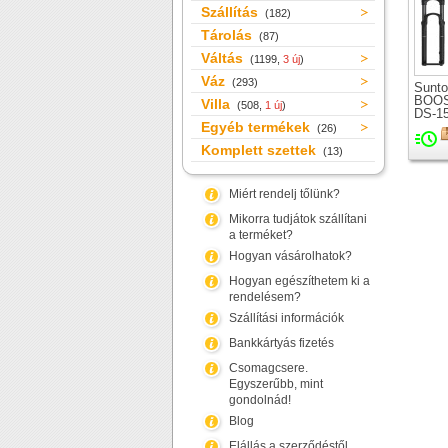
Szállítás
(182)
Tárolás
(87)
Váltás
(1199,
3 új
)
Váz
(293)
Sunto
BOOS
Villa
(508,
1 új
)
DS-1
Egyéb termékek
teles
(26)
kerék
Komplett szettek
(13)
Miért rendelj tőlünk?
Mikorra tudjátok szállítani
a terméket?
Hogyan vásárolhatok?
Hogyan egészíthetem ki a
rendelésem?
Szállítási információk
Bankkártyás fizetés
Csomagcsere.
Egyszerűbb, mint
gondolnád!
Blog
Elállás a szerződéstől