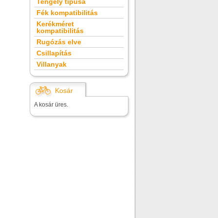
Tengely típusa
Fék kompatibilitás
Kerékméret
kompatibilitás
Rugózás elve
Csillapítás
Villanyak
Kosár
A kosár üres.