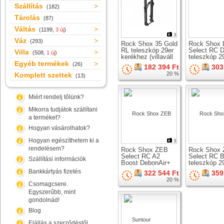
Szállítás
(182)
Tárolás
(87)
Váltás
(1199,
3 új
)
3
Váz
(293)
Rock Shox 35 Gold
Rock Shox L
RL teleszkóp 29er
Select RC 
Villa
(508,
1 új
)
kerékhez (villaváll
teleszkóp 2
Egyéb termékek
LockOut)
kerékhez
(26)
182 394 Ft
303
20 %
Komplett szettek
(13)
Miért rendelj tőlünk?
Mikorra tudjátok szállítani
a terméket?
Hogyan vásárolhatok?
Hogyan egészíthetem ki a
3
rendelésem?
Rock Shox ZEB
Rock Shox
Select RC A2
Select RC 
Szállítási információk
Boost DebonAir+
teleszkóp 2
teleszkóp 29er
kerékhez
Bankkártyás fizetés
322 544 Ft
359
kerékhez
20 %
Csomagcsere.
Egyszerűbb, mint
gondolnád!
Blog
Elállás a szerződéstől