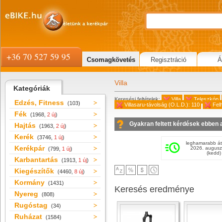
+36 70 527 59 95
Csomagkövetés
Regisztráció
Á
Villa
Kategóriák
Keresési feltételek:
Villa
Teleszkóp
Edzés, Fitness
(103)
Villasaru-távolság (O.L.D.): 110
Fel
Fék
(1968,
2 új
)
Gyakran feltett kérdések ebben 
Hajtás
(1963,
2 új
)
Kerék
(3746,
1 új
)
leghamarabb át
Kerékpár
2026. augusz
(799,
1 új
)
(kedd)
Karbantartás
(1913,
1 új
)
Kiegészítők
(4460,
8 új
)
Kormány
(1431)
Keresés eredménye
Nyereg
(808)
Rugóstag
(34)
Ruházat
(1584)