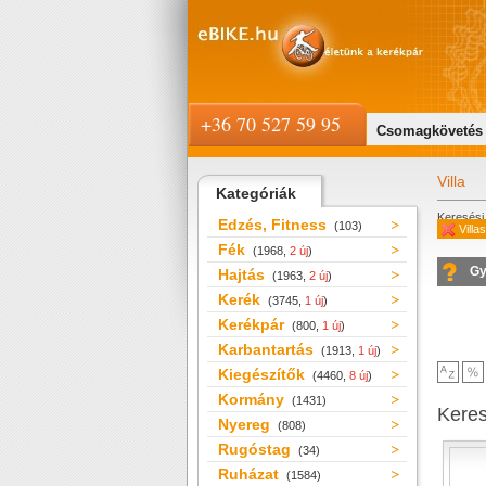
+36 70 527 59 95
Csomagkövetés
Villa
Kategóriák
Keresési 
Edzés, Fitness
(103)
Villa
Fék
(1968,
2 új
)
Gy
Hajtás
(1963,
2 új
)
Kerék
(3745,
1 új
)
Kerékpár
(800,
1 új
)
Karbantartás
(1913,
1 új
)
Kiegészítők
(4460,
8 új
)
Kormány
(1431)
Kere
Nyereg
(808)
Rugóstag
(34)
Ruházat
(1584)