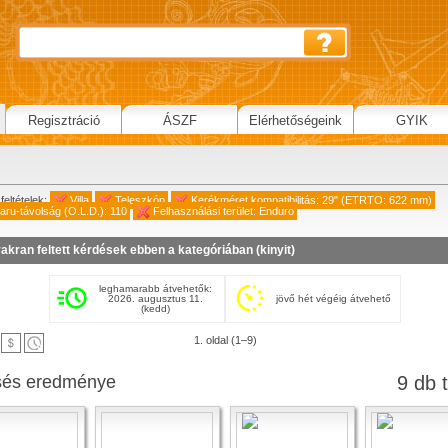
Regisztráció
ÁSZF
Elérhetőségeink
GYIK
feltételek:
Villa
Teleszkóp
Kerékméret kompatibilitás: 29" (ETRTO: 622 mm)
saru-távolság (O.L.D.): 110
Felhasználási terület: Enduro
akran feltett kérdések ebben a kategóriában (
kinyit
)
leghamarabb átvehetők:
2026. augusztus 11.
jövő hét végéig átvehető
(kedd)
1. oldal (1–9)
sés eredménye
9 db t