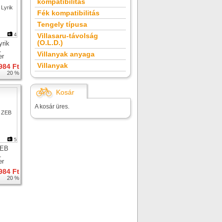
kompatibilitás
Fék kompatibilitás
Tengely típusa
4
Villasaru-távolság
(O.L.D.)
rik
1
Villanyak anyaga
er
Villanyak
984 Ft
20 %
Kosár
A kosár üres.
5
ZEB
1
er
984 Ft
20 %