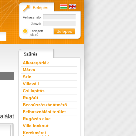
Belépés
Felhasználó:
Jelszó:
Elfelejtett
jelszó
Szűrés
Alkategóriák
Márka
Szín
Villaváll
Csillapítás
Rugóút
Becsúszószár átmérő
Felhasználási terület
alálat
Rugózás elve
Villa lockout
Kerékméret