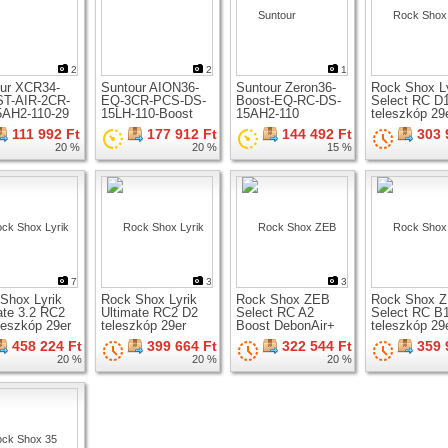
2
2
1
ur XCR34-
Suntour AION36-
Suntour Zeron36-
Rock Shox Ly
T-AIR-2CR-
EQ-3CR-PCS-DS-
Boost-EQ-RC-DS-
Select RC D
5AH2-110-29
15LH-110-Boost
15AH2-110
teleszkóp 29
zkóp 29er
teleszkóp 29er
teleszkóp 29er
kerékhez
111 992 Ft
177 912 Ft
144 492 Ft
303 
hez
kerékhez
kerékhez
20 %
20 %
15 %
7
3
3
Shox Lyrik
Rock Shox Lyrik
Rock Shox ZEB
Rock Shox 
ate 3.2 RC2
Ultimate RC2 D2
Select RC A2
Select RC B
leszkóp 29er
teleszkóp 29er
Boost DebonAir+
teleszkóp 29
hez
kerékhez
teleszkóp 29er
kerékhez
458 224 Ft
399 664 Ft
322 544 Ft
359 
kerékhez
20 %
20 %
20 %