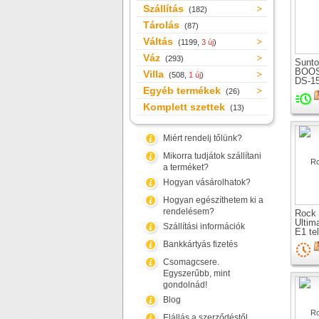
Szállítás
(182)
Tárolás
(87)
Váltás
(1199,
3 új
)
Váz
(293)
Sunto
BOOS
Villa
(508,
1 új
)
DS-1
Egyéb termékek
teles
(26)
kerék
Komplett szettek
(13)
Miért rendelj tőlünk?
Mikorra tudjátok szállítani
a terméket?
Hogyan vásárolhatok?
Hogyan egészíthetem ki a
rendelésem?
Rock 
Ultim
Szállítási információk
E1 te
kerék
Bankkártyás fizetés
Csomagcsere.
Egyszerűbb, mint
gondolnád!
Blog
Elállás a szerződéstől