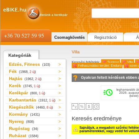
+36 70 527 59 95
Csomagkövetés
Regisztráció
Á
Villa
Kategóriák
Keresési feltételek:
Suntour
Villa
Edzés, Fitness
(103)
Felhasználási terület: Enduro
ezen 
Fék
(1968,
2 új
)
Gyakran feltett kérdések ebben 
Hajtás
(1962,
2 új
)
Kerék
(3745,
1 új
)
leghamarabb át
Kerékpár
2026. augusz
(800,
1 új
)
(kedd)
Karbantartás
(1912,
1 új
)
Kiegészítők
(4460,
8 új
)
Kormány
(1431)
Keresés eredménye
Nyereg
(808)
Sajnáljuk, a megadott szűrési feltét
Rugóstag
(34)
paraméterekkel, vagy vedd fel velün
Ruházat
(1584)