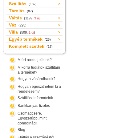
Szállítás
(182)
Tárolás
(87)
Váltás
(1199,
3 új
)
Váz
(293)
Villa
(508,
1 új
)
Egyéb termékek
(26)
Komplett szettek
(13)
Miért rendelj tőlünk?
Mikorra tudjátok szállítani
a terméket?
Hogyan vásárolhatok?
Hogyan egészíthetem ki a
rendelésem?
Szállítási információk
Bankkártyás fizetés
Csomagcsere.
Egyszerűbb, mint
gondolnád!
Blog
Elállás a szerződéstől