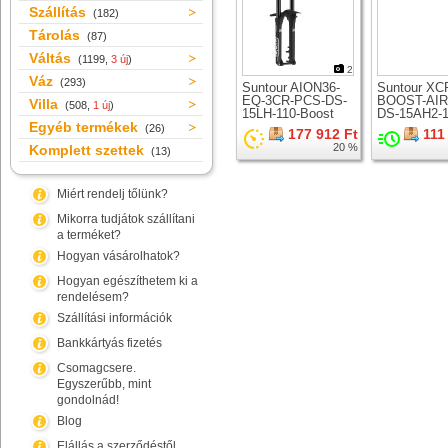
Szállítás
(182)
Tárolás
(87)
Váltás
(1199,
3 új
)
2
Váz
(293)
Suntour AION36-
Suntour XC
EQ-3CR-PCS-DS-
BOOST-AIR
Villa
(508,
1 új
)
15LH-110-Boost
DS-15AH2-1
Egyéb termékek
teleszkóp 29er
teleszkóp 2
(26)
177 912 Ft
111
kerékhez
kerékhez
20 %
Komplett szettek
(13)
Miért rendelj tőlünk?
Mikorra tudjátok szállítani
a terméket?
Hogyan vásárolhatok?
Hogyan egészíthetem ki a
rendelésem?
Szállítási információk
Bankkártyás fizetés
Csomagcsere.
Egyszerűbb, mint
gondolnád!
Blog
Elállás a szerződéstől