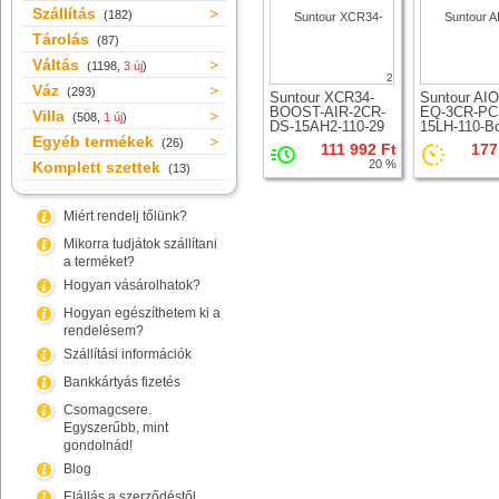
Szállítás
(182)
Tárolás
(87)
Váltás
(1198,
3 új
)
2
Váz
(293)
Suntour XCR34-
Suntour AI
BOOST-AIR-2CR-
EQ-3CR-PC
Villa
(508,
1 új
)
DS-15AH2-110-29
15LH-110-B
Egyéb termékek
teleszkóp 29er
teleszkóp 2
(26)
111 992 Ft
177
kerékhez
kerékhez
20 %
Komplett szettek
(13)
Miért rendelj tőlünk?
Mikorra tudjátok szállítani
a terméket?
Hogyan vásárolhatok?
Hogyan egészíthetem ki a
rendelésem?
Szállítási információk
Bankkártyás fizetés
Csomagcsere.
Egyszerűbb, mint
gondolnád!
Blog
Elállás a szerződéstől