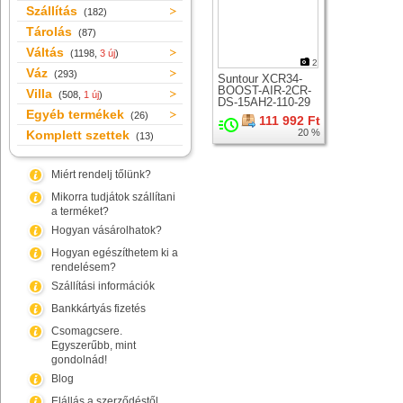
Szállítás
(182)
Tárolás
(87)
Váltás
(1198,
3 új
)
2
Váz
(293)
Suntour XCR34-
BOOST-AIR-2CR-
Villa
(508,
1 új
)
DS-15AH2-110-29
Egyéb termékek
teleszkóp 29er
(26)
111 992 Ft
kerékhez
20 %
Komplett szettek
(13)
Miért rendelj tőlünk?
Mikorra tudjátok szállítani
a terméket?
Hogyan vásárolhatok?
Hogyan egészíthetem ki a
rendelésem?
Szállítási információk
Bankkártyás fizetés
Csomagcsere.
Egyszerűbb, mint
gondolnád!
Blog
Elállás a szerződéstől