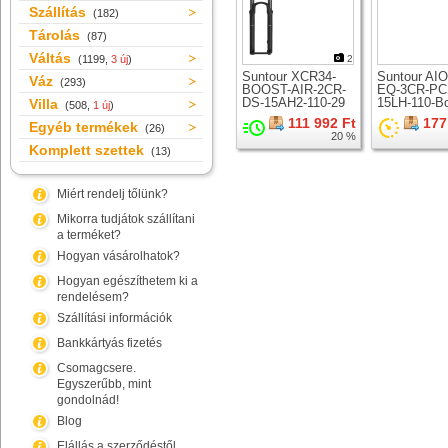
Szállítás
(182)
Tárolás
(87)
Váltás
(1199,
3 új
)
2
Suntour XCR34-
Suntour AI
Váz
(293)
BOOST-AIR-2CR-
EQ-3CR-PC
DS-15AH2-110-29
15LH-110-B
Villa
(508,
1 új
)
teleszkóp 29er
teleszkóp 2
111 992 Ft
177
Egyéb termékek
kerékhez
kerékhez
(26)
20 %
Komplett szettek
(13)
Miért rendelj tőlünk?
Mikorra tudjátok szállítani
a terméket?
Hogyan vásárolhatok?
Hogyan egészíthetem ki a
rendelésem?
Szállítási információk
Bankkártyás fizetés
Csomagcsere.
Egyszerűbb, mint
gondolnád!
Blog
Elállás a szerződéstől