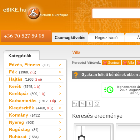
+36 70 527 59 95
Csomagkövetés
Regisztráció
Á
Villa
Kategóriák
Keresési feltételek:
Suntour
Villa
Edzés, Fitness
(103)
Fék
(1968,
2 új
)
Gyakran feltett kérdések ebben 
Hajtás
(1963,
2 új
)
Kerék
(3745,
1 új
)
leghamarabb át
2026. augusz
Kerékpár
(kedd)
(800,
1 új
)
Karbantartás
(1912,
1 új
)
Kiegészítők
(4460,
8 új
)
Kormány
Keresés eredménye
(1431)
Nyereg
(808)
Rugóstag
(34)
Ruházat
(1584)