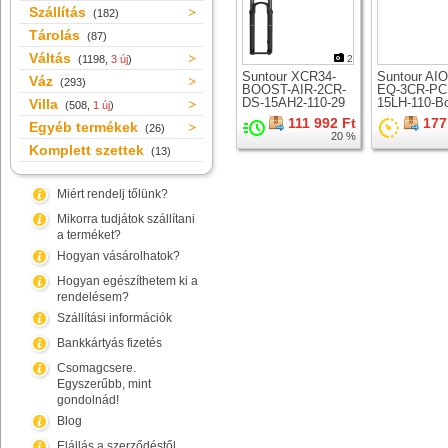
Szállítás
(182)
Tárolás
(87)
Váltás
(1198,
3 új
)
2
Suntour XCR34-
Suntour AI
Váz
(293)
BOOST-AIR-2CR-
EQ-3CR-PC
DS-15AH2-110-29
15LH-110-B
Villa
(508,
1 új
)
teleszkóp 29er
teleszkóp 2
111 992 Ft
177
Egyéb termékek
kerékhez
kerékhez
(26)
20 %
Komplett szettek
(13)
Miért rendelj tőlünk?
Mikorra tudjátok szállítani
a terméket?
Hogyan vásárolhatok?
Hogyan egészíthetem ki a
rendelésem?
Szállítási információk
Bankkártyás fizetés
Csomagcsere.
Egyszerűbb, mint
gondolnád!
Blog
Elállás a szerződéstől