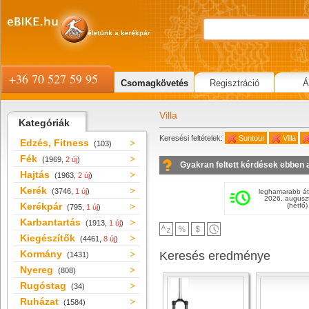
+36 70 527 59 95
Csomagkövetés
Regisztráció
Á
Villa
Kategóriák
Keresési feltételek:
Suntour
Villa
Edzés, Fitness
(103)
Fék
(1969,
2 új
)
Gyakran feltett kérdések ebben 
Hajtás
(1963,
2 új
)
Kerék
(3746,
1 új
)
leghamarabb át
2026. augusz
Kerékpár
(hétfő)
(795,
1 új
)
Karbantartás
(1913,
1 új
)
Kiegészítők
(4461,
8 új
)
Kormány
Keresés eredménye
(1431)
Nyereg
(808)
Rugóstag
(34)
Ruházat
(1584)