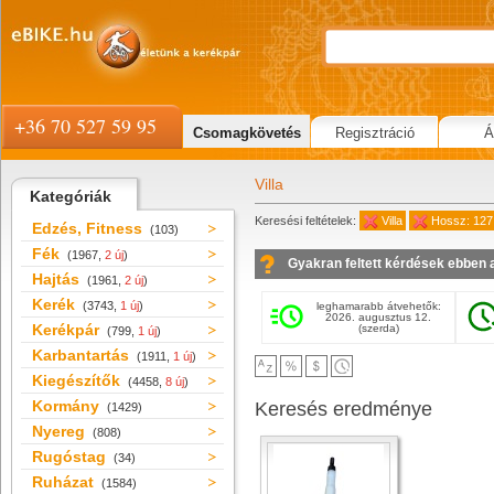
+36 70 527 59 95
Csomagkövetés
Regisztráció
Á
Villa
Kategóriák
Keresési feltételek:
Villa
Hossz: 12
Edzés, Fitness
(103)
Fék
(1967,
2 új
)
Gyakran feltett kérdések ebben 
Hajtás
(1961,
2 új
)
Kerék
(3743,
1 új
)
leghamarabb átvehetők:
2026. augusztus 12.
Kerékpár
(szerda)
(799,
1 új
)
Karbantartás
(1911,
1 új
)
Kiegészítők
(4458,
8 új
)
Kormány
Keresés eredménye
(1429)
Nyereg
(808)
Rugóstag
(34)
Ruházat
(1584)