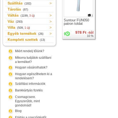
Szállítás
(182)
Tárolás
(87)
Váltás
(1199,
3 új
)
1
Suntour FUN050
Váz
(293)
patron toldat
Villa
(509,
1 új
)
978 Ft -tól
Egyéb termékek
(26)
10 %
Komplett szettek
(13)
Miért rendelj tőlünk?
Mikorra tudjátok szállítani
a terméket?
Hogyan vásárolhatok?
Hogyan egészíthetem ki a
rendelésem?
Szállítási információk
Bankkártyás fizetés
Csomagcsere.
Egyszerűbb, mint
gondolnád!
Blog
Elállás a szerződéstől