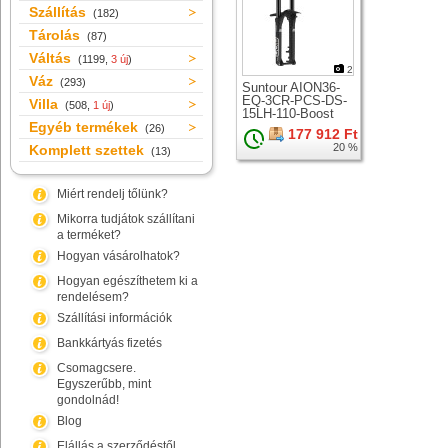
Szállítás
(182)
Tárolás
(87)
Váltás
(1199,
3 új
)
2
Váz
(293)
Suntour AION36-
EQ-3CR-PCS-DS-
Villa
(508,
1 új
)
15LH-110-Boost
Egyéb termékek
teleszkóp 29er
(26)
177 912 Ft
kerékhez
20 %
Komplett szettek
(13)
Miért rendelj tőlünk?
Mikorra tudjátok szállítani
a terméket?
Hogyan vásárolhatok?
Hogyan egészíthetem ki a
rendelésem?
Szállítási információk
Bankkártyás fizetés
Csomagcsere.
Egyszerűbb, mint
gondolnád!
Blog
Elállás a szerződéstől