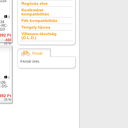
Rugózás elve
Kerékméret
kompatibilitás
3
Fék kompatibilitás
n34
-RC-
Tengely típusa
110
er
Villasaru-távolság
892 Ft
(O.L.D.)
-tól
15 %
Kosár
A kosár üres.
1
n36-
-DS-
er
492 Ft
15 %