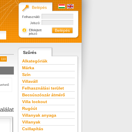
Belépés
Felhasználó:
Jelszó:
Elfelejtett
jelszó
Szűrés
: 110
Alkategóriák
Márka
Szín
Villaváll
tvehető
Felhasználási terület
Becsúszószár átmérő
Villa lockout
Rugóút
alálat
Villanyak anyaga
Villanyak
Csillapítás