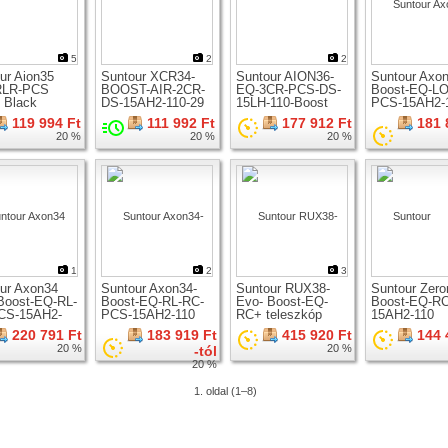
5
2
2
ur Aion35
Suntour XCR34-
Suntour AION36-
Suntour Axo
RLR-PCS
BOOST-AIR-2CR-
EQ-3CR-PCS-DS-
Boost-EQ-LO
 Black
DS-15AH2-110-29
15LH-110-Boost
PCS-15AH2-
on teleszkóp
teleszkóp 29er
teleszkóp 29er
teleszkóp 29
119 994 Ft
111 992 Ft
177 912 Ft
181 
-os kerékhez
kerékhez
kerékhez
kerékhez
20 %
20 %
20 %
1
2
3
ur Axon34
Suntour Axon34-
Suntour RUX38-
Suntour Zero
-Boost-EQ-RL-
Boost-EQ-RL-RC-
Evo- Boost-EQ-
Boost-EQ-RC
CS-15AH2-
PCS-15AH2-110
RC+ teleszkóp
15AH2-110
eleszkóp 29er
teleszkóp 29er
29er kerékhez
teleszkóp 29
220 791 Ft
183 919 Ft
415 920 Ft
144 
hez
kerékhez
kerékhez
20 %
20 %
-tól
20 %
1. oldal (1–8)