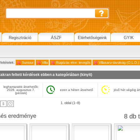
Regisztráció
ÁSZF
Elérhetőségeink
GYIK
feltételek:
Suntour
Villa
Rugózás elve: levegős
Villasaru-távolság (O.L.D.)
akran feltett kérdések ebben a kategóriában (
kinyit
)
leghamarabb átvehetők:
2026. augusztus 7.
ezen a héten átvehető
jövő hét végéig á
(péntek)
1. oldal (1–8)
sés eredménye
8 db t