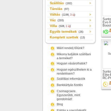
Szállítás
(182)
Tárolás
(87)
Váltás
(1198,
3 új
)
Sunto
Váz
(293)
Evo 
Boost
Villa
(508,
1 új
)
Editi
Egyéb termékek
27.5"
(26)
Komplett szettek
(13)
Miért rendelj tőlünk?
Mikorra tudjátok szállítani
a terméket?
Hogyan vásárolhatok?
Hogyan egészíthetem ki a
Sunto
rendelésem?
Elite
RC-P
Szállítási információk
110 t
kerék
Bankkártyás fizetés
Csomagcsere.
Egyszerűbb, mint
gondolnád!
Blog
Elállás a szerződéstől