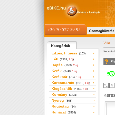
+36 70 527 59 95
Csomagkövetés
Villa
Kategóriák
Keresési 
Edzés, Fitness
(103)
Fék
(1969,
2 új
)
Gy
Hajtás
(1960,
2 új
)
Kerék
(3748,
1 új
)
Kerékpár
(794,
1 új
)
Karbantartás
(1915,
1 új
)
Kiegészítők
(4459,
8 új
)
Kormány
Kere
(1431)
Nyereg
(808)
Rugóstag
(34)
Ruházat
(1584)