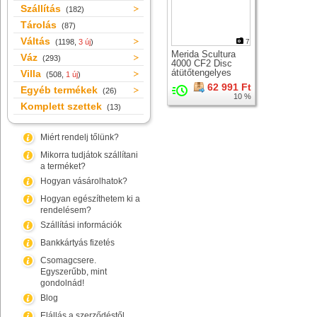
Szállítás
(182)
Tárolás
(87)
Váltás
(1198,
3 új
)
7
Merida Scultura
Váz
(293)
4000 CF2 Disc
átütőtengelyes
Villa
(508,
1 új
)
országúti karbon
62 991 Ft
Egyéb termékek
merev villa +
(26)
10 %
csapágy
Komplett szettek
(13)
Miért rendelj tőlünk?
Mikorra tudjátok szállítani
a terméket?
Hogyan vásárolhatok?
Hogyan egészíthetem ki a
rendelésem?
Szállítási információk
Bankkártyás fizetés
Csomagcsere.
Egyszerűbb, mint
gondolnád!
Blog
Elállás a szerződéstől