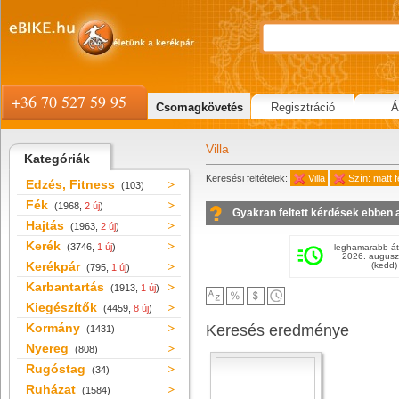
+36 70 527 59 95
Csomagkövetés
Regisztráció
Á
Villa
Kategóriák
Keresési feltételek:
Villa
Szín: matt 
Edzés, Fitness
(103)
Fék
(1968,
2 új
)
Gyakran feltett kérdések ebben 
Hajtás
(1963,
2 új
)
Kerék
(3746,
1 új
)
leghamarabb át
2026. augusz
Kerékpár
(kedd)
(795,
1 új
)
Karbantartás
(1913,
1 új
)
Kiegészítők
(4459,
8 új
)
Kormány
Keresés eredménye
(1431)
Nyereg
(808)
Rugóstag
(34)
Ruházat
(1584)