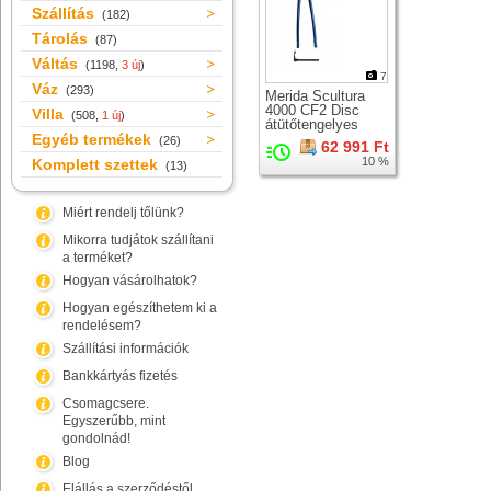
Szállítás
(182)
Tárolás
(87)
Váltás
(1198,
3 új
)
7
Váz
(293)
Merida Scultura
4000 CF2 Disc
Villa
(508,
1 új
)
átütőtengelyes
Egyéb termékek
országúti karbon
(26)
62 991 Ft
merev villa +
10 %
Komplett szettek
(13)
csapágy
Miért rendelj tőlünk?
Mikorra tudjátok szállítani
a terméket?
Hogyan vásárolhatok?
Hogyan egészíthetem ki a
rendelésem?
Szállítási információk
Bankkártyás fizetés
Csomagcsere.
Egyszerűbb, mint
gondolnád!
Blog
Elállás a szerződéstől