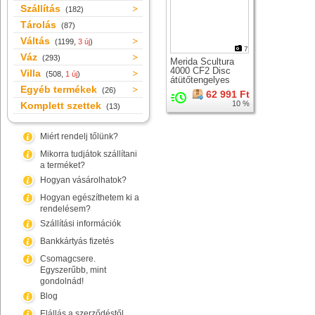
Szállítás
(182)
Tárolás
(87)
Váltás
(1199,
3 új
)
7
Váz
(293)
Merida Scultura
4000 CF2 Disc
Villa
(508,
1 új
)
átütőtengelyes
Egyéb termékek
országúti karbon
(26)
62 991 Ft
merev villa +
10 %
Komplett szettek
(13)
csapágy
Miért rendelj tőlünk?
Mikorra tudjátok szállítani
a terméket?
Hogyan vásárolhatok?
Hogyan egészíthetem ki a
rendelésem?
Szállítási információk
Bankkártyás fizetés
Csomagcsere.
Egyszerűbb, mint
gondolnád!
Blog
Elállás a szerződéstől