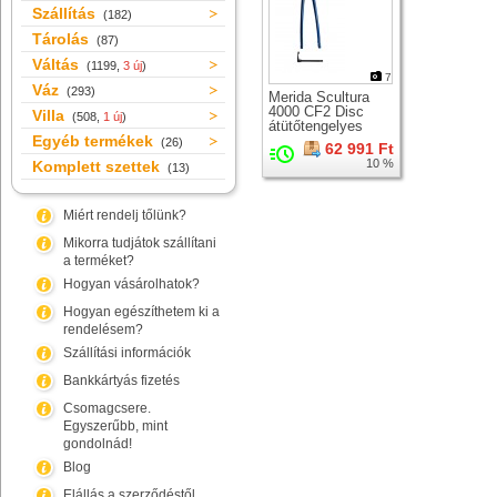
Szállítás
(182)
Tárolás
(87)
Váltás
(1199,
3 új
)
7
Váz
(293)
Merida Scultura
4000 CF2 Disc
Villa
(508,
1 új
)
átütőtengelyes
Egyéb termékek
országúti karbon
(26)
62 991 Ft
merev villa +
10 %
Komplett szettek
(13)
csapágy
Miért rendelj tőlünk?
Mikorra tudjátok szállítani
a terméket?
Hogyan vásárolhatok?
Hogyan egészíthetem ki a
rendelésem?
Szállítási információk
Bankkártyás fizetés
Csomagcsere.
Egyszerűbb, mint
gondolnád!
Blog
Elállás a szerződéstől