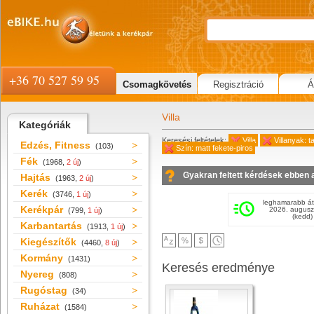
+36 70 527 59 95
Csomagkövetés
Regisztráció
Á
Villa
Kategóriák
Keresési feltételek:
Villa
Villanyak: 
Edzés, Fitness
(103)
Szín: matt fekete-piros
Fék
(1968,
2 új
)
Gyakran feltett kérdések ebben 
Hajtás
(1963,
2 új
)
Kerék
(3746,
1 új
)
leghamarabb át
Kerékpár
2026. augusz
(799,
1 új
)
(kedd)
Karbantartás
(1913,
1 új
)
Kiegészítők
(4460,
8 új
)
Kormány
(1431)
Keresés eredménye
Nyereg
(808)
Rugóstag
(34)
Ruházat
(1584)