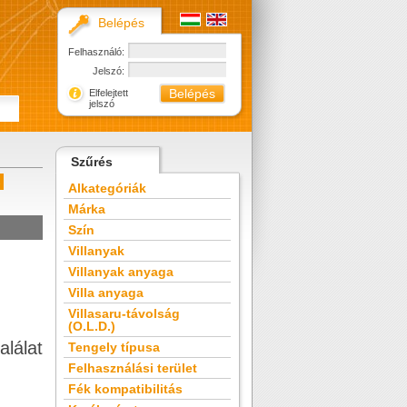
Belépés
Felhasználó:
Jelszó:
Elfelejtett
jelszó
Szűrés
s
Alkategóriák
Márka
Szín
Villanyak
Villanyak anyaga
Villa anyaga
Villasaru-távolság
(O.L.D.)
alálat
Tengely típusa
Felhasználási terület
Fék kompatibilitás