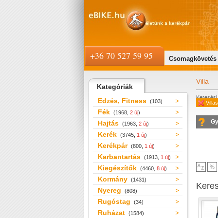
+36 70 527 59 95
Csomagkövetés
Villa
Kategóriák
Keresési 
Edzés, Fitness
(103)
Villa
Fék
(1968,
2 új
)
Gy
Hajtás
(1963,
2 új
)
Kerék
(3745,
1 új
)
Kerékpár
(800,
1 új
)
Karbantartás
(1913,
1 új
)
Kiegészítők
(4460,
8 új
)
Kormány
(1431)
Kere
Nyereg
(808)
Rugóstag
(34)
Ruházat
(1584)