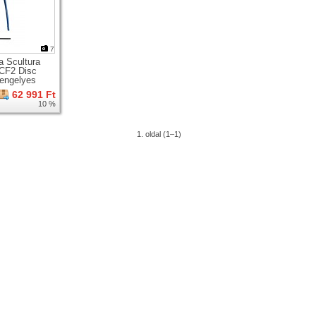
7
a Scultura
CF2 Disc
tengelyes
gúti karbon
62 991 Ft
 villa +
10 %
ágy
1. oldal (1–1)