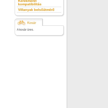
Kerékméret
kompatibilitás
Villanyak belsőátmérő
Kosár
A kosár üres.