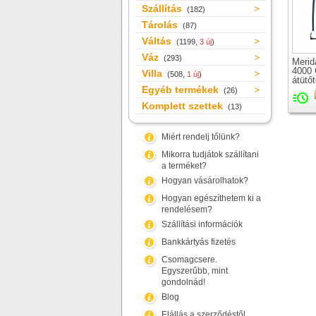
Szállítás
(182)
Tárolás
(87)
Váltás
(1199,
3 új
)
Váz
(293)
Merid
4000 
Villa
(508,
1 új
)
átütő
Egyéb termékek
orszá
(26)
merev
Komplett szettek
(13)
csap
Miért rendelj tőlünk?
Mikorra tudjátok szállítani
a terméket?
Hogyan vásárolhatok?
Hogyan egészíthetem ki a
rendelésem?
Szállítási információk
Bankkártyás fizetés
Csomagcsere.
Egyszerűbb, mint
gondolnád!
Blog
Elállás a szerződéstől