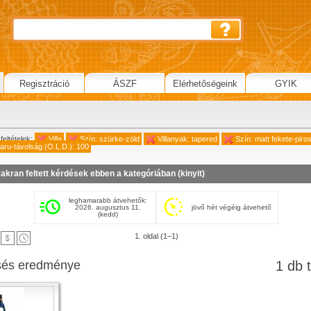
Regisztráció
ÁSZF
Elérhetőségeink
GYIK
feltételek:
Villa
Szín: szürke-zöld
Villanyak: tapered
Szín: matt fekete-piro
saru-távolság (O.L.D.): 100
akran feltett kérdések ebben a kategóriában (
kinyit
)
leghamarabb átvehetők:
2026. augusztus 11.
jövő hét végéig átvehető
(kedd)
1. oldal (1–1)
sés eredménye
1 db t