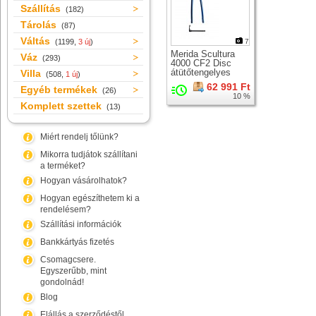
Szállítás
(182)
Tárolás
(87)
Váltás
(1199,
3 új
)
7
Merida Scultura
Váz
(293)
4000 CF2 Disc
átütőtengelyes
Villa
(508,
1 új
)
országúti karbon
62 991 Ft
Egyéb termékek
merev villa +
(26)
10 %
csapágy
Komplett szettek
(13)
Miért rendelj tőlünk?
Mikorra tudjátok szállítani
a terméket?
Hogyan vásárolhatok?
Hogyan egészíthetem ki a
rendelésem?
Szállítási információk
Bankkártyás fizetés
Csomagcsere.
Egyszerűbb, mint
gondolnád!
Blog
Elállás a szerződéstől