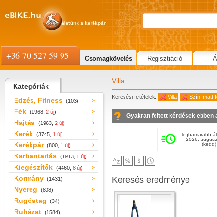
+36 70 527 59 95
Csomagkövetés
Regisztráció
Á
Villa
Kategóriák
Keresési feltételek:
Villa
Szín: matt 
Edzés, Fitness
(103)
Fék
(1968,
2 új
)
Gyakran feltett kérdések ebben 
Hajtás
(1963,
2 új
)
Kerék
(3745,
1 új
)
leghamarabb át
2026. augusz
Kerékpár
(kedd)
(800,
1 új
)
Karbantartás
(1913,
1 új
)
Kiegészítők
(4460,
8 új
)
Kormány
Keresés eredménye
(1431)
Nyereg
(808)
Rugóstag
(34)
Ruházat
(1584)