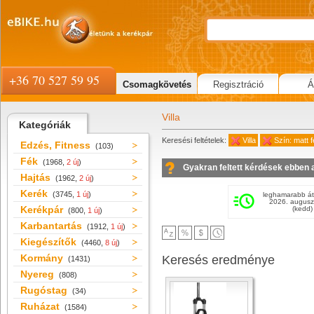
+36 70 527 59 95
Csomagkövetés
Regisztráció
Á
Villa
Kategóriák
Keresési feltételek:
Villa
Szín: matt 
Edzés, Fitness
(103)
Fék
(1968,
2 új
)
Gyakran feltett kérdések ebben 
Hajtás
(1962,
2 új
)
Kerék
(3745,
1 új
)
leghamarabb át
2026. augusz
Kerékpár
(kedd)
(800,
1 új
)
Karbantartás
(1912,
1 új
)
Kiegészítők
(4460,
8 új
)
Kormány
Keresés eredménye
(1431)
Nyereg
(808)
Rugóstag
(34)
Ruházat
(1584)