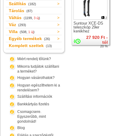
Szállítás
(182)
Tárolás
(87)
Váltás
(1199,
3 új
)
2
Suntour XCE-DS
Váz
(293)
teleszkóp 29er
kerékhez
Villa
(508,
1 új
)
27 920 Ft -
Egyéb termékek
(26)
tól
Komplett szettek
(13)
20 %
Miért rendelj tőlünk?
Mikorra tudjátok szállítani
a terméket?
Hogyan vásárolhatok?
Hogyan egészíthetem ki a
rendelésem?
Szállítási információk
Bankkártyás fizetés
Csomagcsere.
Egyszerűbb, mint
gondolnád!
Blog
Elállás a szerződéstől