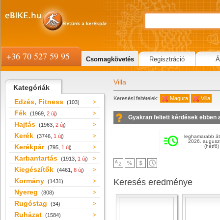
+36 70 527 59 95
Csomagkövetés
Regisztráció
Á
Villa
Kategóriák
Keresési feltételek:
Magura
Villa
Edzés, Fitness
(103)
Fék
(1969,
2 új
)
Gyakran feltett kérdések ebben 
Hajtás
(1963,
2 új
)
Kerék
(3746,
1 új
)
leghamarabb át
2026. augusz
Kerékpár
(hétfő)
(795,
1 új
)
Karbantartás
(1913,
1 új
)
Kiegészítők
(4461,
8 új
)
Kormány
Keresés eredménye
(1431)
Nyereg
(808)
Rugóstag
(34)
Ruházat
(1584)