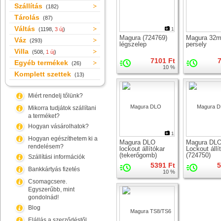
Szállítás
(182)
Tárolás
(87)
Váltás
(1198,
3 új
)
1
Magura (724769)
Magura 32
Váz
(293)
légszelep
persely
Villa
(508,
1 új
)
7101 Ft
7
Egyéb termékek
(26)
10 %
Komplett szettek
(13)
Miért rendelj tőlünk?
Mikorra tudjátok szállítani
a terméket?
Hogyan vásárolhatok?
1
Hogyan egészíthetem ki a
Magura DLO
Magura DL
rendelésem?
lockout állítókar
Lockout állí
(tekerőgomb)
(724750)
Szállítási információk
5391 Ft
5
Bankkártyás fizetés
10 %
Csomagcsere.
Egyszerűbb, mint
gondolnád!
Blog
Elállás a szerződéstől