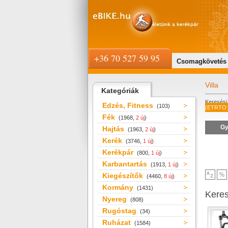
+36 70 527 59 95
Csomagkövetés
Villa
Kategóriák
Keresési 
Edzés, Fitness
(103)
(ETRTO:
Fék
(1968,
2 új
)
Gy
Hajtás
(1963,
2 új
)
Kerék
(3746,
1 új
)
Kerékpár
(800,
1 új
)
Karbantartás
(1913,
1 új
)
Kiegészítők
(4460,
8 új
)
Kormány
(1431)
Kere
Nyereg
(808)
Rugóstag
(34)
Ruházat
(1584)