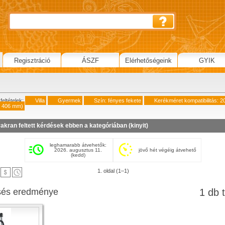
Regisztráció
ÁSZF
Elérhetőségeink
GYIK
feltételek:
Villa
Gyermek
Szín: fényes fekete
Kerékméret kompatibilitás: 2
 406 mm)
akran feltett kérdések ebben a kategóriában (
kinyit
)
leghamarabb átvehetők:
2026. augusztus 11.
jövő hét végéig átvehető
(kedd)
1. oldal (1–1)
sés eredménye
1 db t