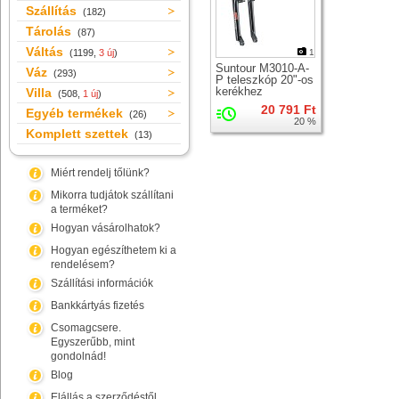
Szállítás
(182)
Tárolás
(87)
Váltás
(1199,
3 új
)
1
Suntour M3010-A-
Váz
(293)
P teleszkóp 20"-os
kerékhez
Villa
(508,
1 új
)
20 791 Ft
Egyéb termékek
(26)
20 %
Komplett szettek
(13)
Miért rendelj tőlünk?
Mikorra tudjátok szállítani
a terméket?
Hogyan vásárolhatok?
Hogyan egészíthetem ki a
rendelésem?
Szállítási információk
Bankkártyás fizetés
Csomagcsere.
Egyszerűbb, mint
gondolnád!
Blog
Elállás a szerződéstől