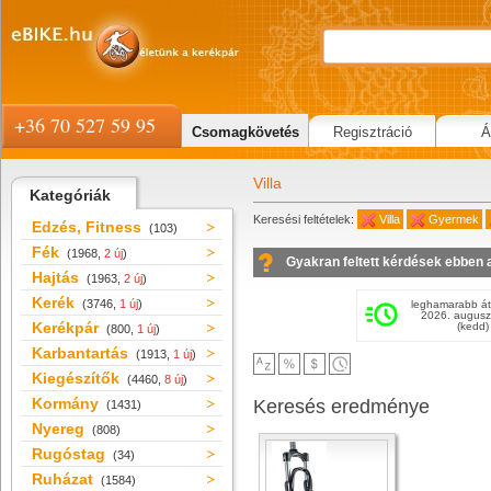
+36 70 527 59 95
Csomagkövetés
Regisztráció
Á
Villa
Kategóriák
Keresési feltételek:
Villa
Gyermek
Edzés, Fitness
(103)
Fék
(1968,
2 új
)
Gyakran feltett kérdések ebben 
Hajtás
(1963,
2 új
)
Kerék
(3746,
1 új
)
leghamarabb át
2026. augusz
Kerékpár
(kedd)
(800,
1 új
)
Karbantartás
(1913,
1 új
)
Kiegészítők
(4460,
8 új
)
Kormány
Keresés eredménye
(1431)
Nyereg
(808)
Rugóstag
(34)
Ruházat
(1584)