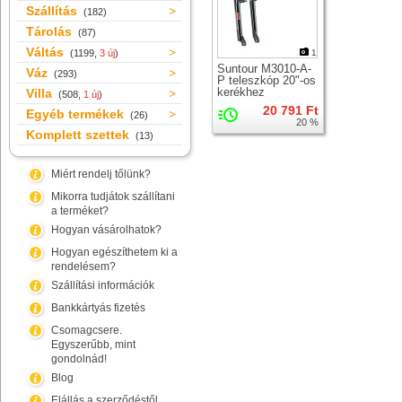
Szállítás
(182)
Tárolás
(87)
Váltás
(1199,
3 új
)
1
Suntour M3010-A-
Váz
(293)
P teleszkóp 20"-os
kerékhez
Villa
(508,
1 új
)
20 791 Ft
Egyéb termékek
(26)
20 %
Komplett szettek
(13)
Miért rendelj tőlünk?
Mikorra tudjátok szállítani
a terméket?
Hogyan vásárolhatok?
Hogyan egészíthetem ki a
rendelésem?
Szállítási információk
Bankkártyás fizetés
Csomagcsere.
Egyszerűbb, mint
gondolnád!
Blog
Elállás a szerződéstől