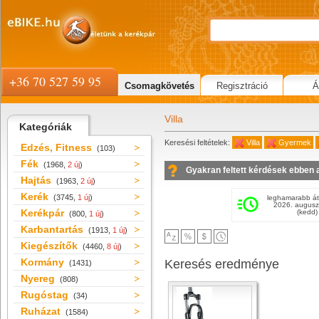
+36 70 527 59 95
Csomagkövetés
Regisztráció
Á
Villa
Kategóriák
Keresési feltételek:
Villa
Gyermek
Edzés, Fitness
(103)
Fék
(1968,
2 új
)
Gyakran feltett kérdések ebben 
Hajtás
(1963,
2 új
)
Kerék
(3745,
1 új
)
leghamarabb át
2026. augusz
Kerékpár
(kedd)
(800,
1 új
)
Karbantartás
(1913,
1 új
)
Kiegészítők
(4460,
8 új
)
Kormány
Keresés eredménye
(1431)
Nyereg
(808)
Rugóstag
(34)
Ruházat
(1584)