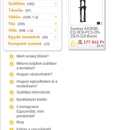
Szállítás
(182)
Tárolás
(87)
Váltás
(1199,
3 új
)
Váz
2
(293)
Suntour AION36-
Villa
(508,
1 új
)
EQ-3CR-PCS-DS-
15LH-110-Boost
Egyéb termékek
(26)
teleszkóp 29er
177 912 Ft
Komplett szettek
kerékhez
(13)
20 %
Miért rendelj tőlünk?
Mikorra tudjátok szállítani
a terméket?
Hogyan vásárolhatok?
Hogyan egészíthetem ki a
rendelésem?
Szállítási információk
Bankkártyás fizetés
Csomagcsere.
Egyszerűbb, mint
gondolnád!
Blog
Elállás a szerződéstől