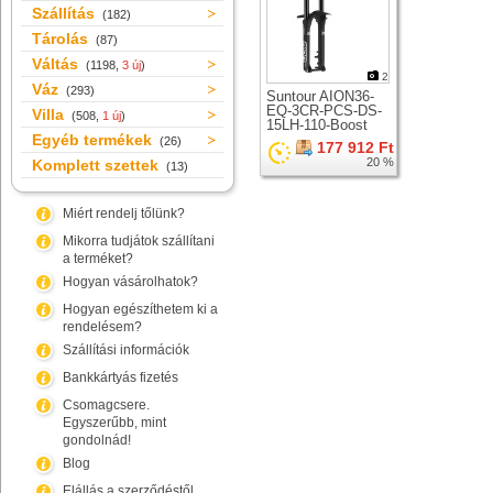
Szállítás
(182)
Tárolás
(87)
Váltás
(1198,
3 új
)
2
Váz
(293)
Suntour AION36-
EQ-3CR-PCS-DS-
Villa
(508,
1 új
)
15LH-110-Boost
Egyéb termékek
teleszkóp 29er
(26)
177 912 Ft
kerékhez
20 %
Komplett szettek
(13)
Miért rendelj tőlünk?
Mikorra tudjátok szállítani
a terméket?
Hogyan vásárolhatok?
Hogyan egészíthetem ki a
rendelésem?
Szállítási információk
Bankkártyás fizetés
Csomagcsere.
Egyszerűbb, mint
gondolnád!
Blog
Elállás a szerződéstől