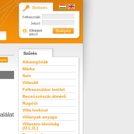
Belépés
Felhasználó:
Jelszó:
Elfelejtett
jelszó
Szűrés
ngely
Alkategóriák
Márka
Szín
Villaváll
Felhasználási terület
Becsúszószár átmérő
Rugóút
Villa lockout
alálat
Villanyak anyaga
Villasaru-távolság
(O.L.D.)