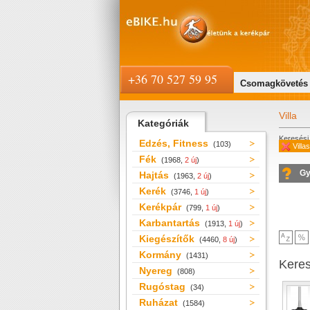
+36 70 527 59 95
Csomagkövetés
Villa
Kategóriák
Keresési 
Edzés, Fitness
(103)
Villa
Fék
(1968,
2 új
)
Gy
Hajtás
(1963,
2 új
)
Kerék
(3746,
1 új
)
Kerékpár
(799,
1 új
)
Karbantartás
(1913,
1 új
)
Kiegészítők
(4460,
8 új
)
Kormány
(1431)
Kere
Nyereg
(808)
Rugóstag
(34)
Ruházat
(1584)