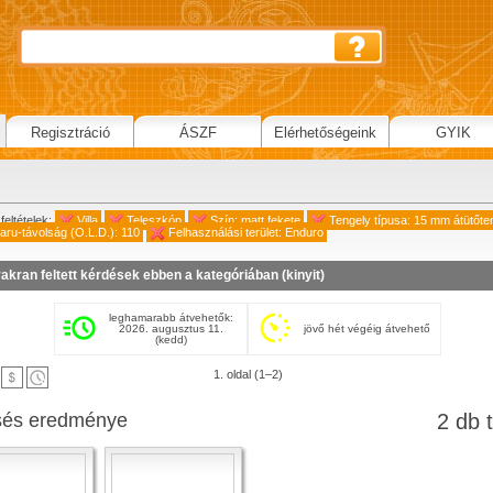
Regisztráció
ÁSZF
Elérhetőségeink
GYIK
feltételek:
Villa
Teleszkóp
Szín: matt fekete
Tengely típusa: 15 mm átütőte
saru-távolság (O.L.D.): 110
Felhasználási terület: Enduro
akran feltett kérdések ebben a kategóriában (
kinyit
)
leghamarabb átvehetők:
2026. augusztus 11.
jövő hét végéig átvehető
(kedd)
1. oldal (1–2)
sés eredménye
2 db t