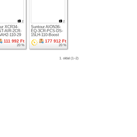
2
2
ur XCR34-
Suntour AION36-
T-AIR-2CR-
EQ-3CR-PCS-DS-
5AH2-110-29
15LH-110-Boost
zkóp 29er
teleszkóp 29er
111 992 Ft
177 912 Ft
hez
kerékhez
20 %
20 %
1. oldal (1–2)