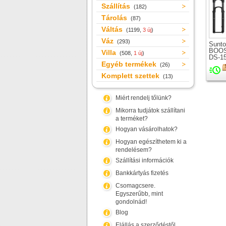
Szállítás
(182)
Tárolás
(87)
Váltás
(1199,
3 új
)
Váz
(293)
Sunto
BOOS
Villa
(508,
1 új
)
DS-1
Egyéb termékek
teles
(26)
kerék
Komplett szettek
(13)
Miért rendelj tőlünk?
Mikorra tudjátok szállítani
a terméket?
Hogyan vásárolhatok?
Hogyan egészíthetem ki a
rendelésem?
Szállítási információk
Bankkártyás fizetés
Csomagcsere.
Egyszerűbb, mint
gondolnád!
Blog
Elállás a szerződéstől