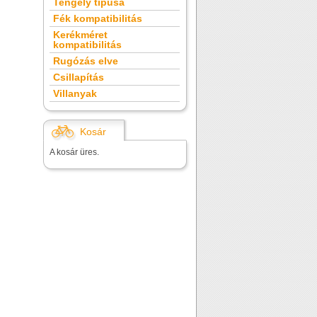
Tengely típusa
Fék kompatibilitás
Kerékméret
kompatibilitás
Rugózás elve
Csillapítás
Villanyak
Kosár
A kosár üres.