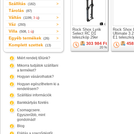
Szállítás
(182)
Tárolás
(87)
Váltás
(1199,
3 új
)
Váz
4
(293)
Rock Shox Lyrik
Rock Shox L
Villa
(508,
1 új
)
Select RC D1
Ultimate 3.
teleszkóp 29er
E1 teleszkó
Egyéb termékek
(26)
kerékhez
kerékhez
303 984 Ft
458
Komplett szettek
(13)
20 %
Miért rendelj tőlünk?
Mikorra tudjátok szállítani
a terméket?
Hogyan vásárolhatok?
Hogyan egészíthetem ki a
rendelésem?
Szállítási információk
Bankkártyás fizetés
Csomagcsere.
Egyszerűbb, mint
gondolnád!
Blog
Elállás a szerződéstől