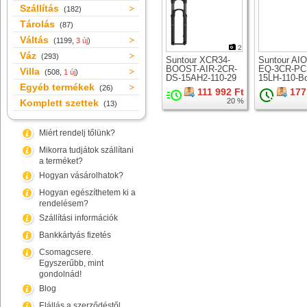
Szállítás
(182)
Tárolás
(87)
Váltás
(1199,
3 új
)
2
Váz
(293)
Suntour XCR34-
Suntour AI
BOOST-AIR-2CR-
EQ-3CR-PC
Villa
(508,
1 új
)
DS-15AH2-110-29
15LH-110-B
Egyéb termékek
teleszkóp 29er
teleszkóp 2
(26)
111 992 Ft
177
kerékhez
kerékhez
20 %
Komplett szettek
(13)
Miért rendelj tőlünk?
Mikorra tudjátok szállítani
a terméket?
Hogyan vásárolhatok?
Hogyan egészíthetem ki a
rendelésem?
Szállítási információk
Bankkártyás fizetés
Csomagcsere.
Egyszerűbb, mint
gondolnád!
Blog
Elállás a szerződéstől