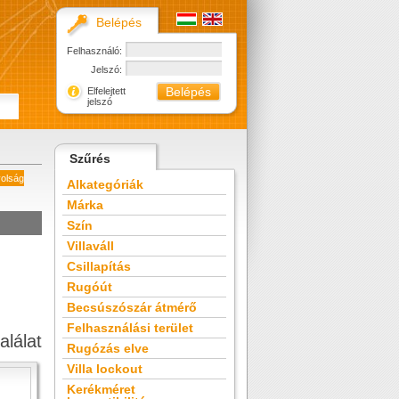
Belépés
Felhasználó:
Jelszó:
Elfelejtett
jelszó
Szűrés
volság
Alkategóriák
Márka
Szín
Villaváll
Csillapítás
Rugóút
Becsúszószár átmérő
Felhasználási terület
alálat
Rugózás elve
Villa lockout
Kerékméret