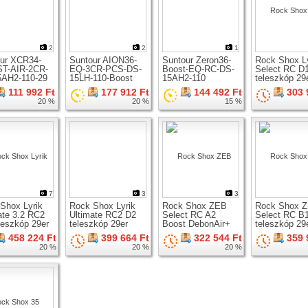
2
2
1
ur XCR34-
Suntour AION36-
Suntour Zeron36-
Rock Shox Ly
T-AIR-2CR-
EQ-3CR-PCS-DS-
Boost-EQ-RC-DS-
Select RC D
5AH2-110-29
15LH-110-Boost
15AH2-110
teleszkóp 29
zkóp 29er
teleszkóp 29er
teleszkóp 29er
kerékhez
111 992 Ft
177 912 Ft
144 492 Ft
303 
hez
kerékhez
kerékhez
20 %
20 %
15 %
7
3
3
Shox Lyrik
Rock Shox Lyrik
Rock Shox ZEB
Rock Shox 
ate 3.2 RC2
Ultimate RC2 D2
Select RC A2
Select RC B
leszkóp 29er
teleszkóp 29er
Boost DebonAir+
teleszkóp 29
hez
kerékhez
teleszkóp 29er
kerékhez
458 224 Ft
399 664 Ft
322 544 Ft
359 
kerékhez
20 %
20 %
20 %