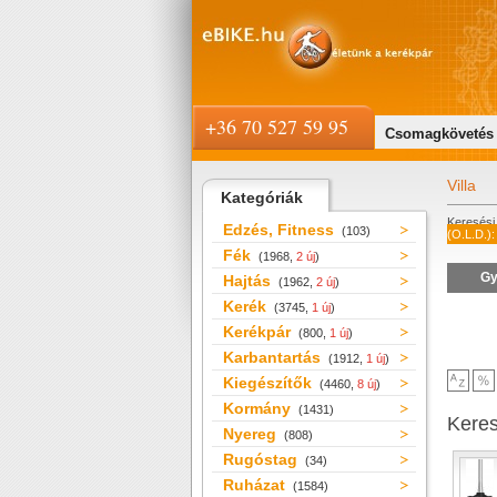
+36 70 527 59 95
Csomagkövetés
Villa
Kategóriák
Keresési 
Edzés, Fitness
(103)
(O.L.D.):
Fék
(1968,
2 új
)
Gy
Hajtás
(1962,
2 új
)
Kerék
(3745,
1 új
)
Kerékpár
(800,
1 új
)
Karbantartás
(1912,
1 új
)
Kiegészítők
(4460,
8 új
)
Kormány
(1431)
Kere
Nyereg
(808)
Rugóstag
(34)
Ruházat
(1584)