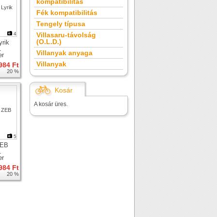
kompatibilitás
Fék kompatibilitás
Tengely típusa
4
Villasaru-távolság
(O.L.D.)
rik
1
Villanyak anyaga
er
Villanyak
984 Ft
20 %
Kosár
A kosár üres.
5
ZEB
1
er
984 Ft
20 %