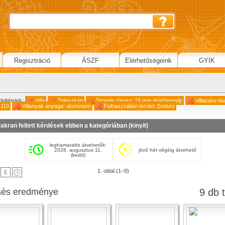
Regisztráció
ÁSZF
Elérhetőségeink
GYIK
feltételek:
Villa
Teleszkóp
Tengely típusa: 15 mm átütőtengely
Villasaru-tá
 110
Villanyak anyaga: alumínium
Felhasználási terület: Enduro
akran feltett kérdések ebben a kategóriában (
kinyit
)
leghamarabb átvehetők:
2026. augusztus 11.
jövő hét végéig átvehető
(kedd)
1. oldal (1–9)
sés eredménye
9 db t