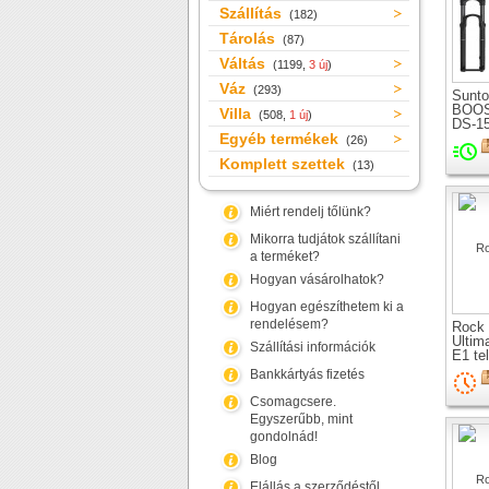
Szállítás
(182)
Tárolás
(87)
Váltás
(1199,
3 új
)
Váz
(293)
Sunto
BOOS
Villa
(508,
1 új
)
DS-1
Egyéb termékek
teles
(26)
kerék
Komplett szettek
(13)
Miért rendelj tőlünk?
Mikorra tudjátok szállítani
a terméket?
Hogyan vásárolhatok?
Hogyan egészíthetem ki a
rendelésem?
Rock 
Ultim
Szállítási információk
E1 te
kerék
Bankkártyás fizetés
Csomagcsere.
Egyszerűbb, mint
gondolnád!
Blog
Elállás a szerződéstől