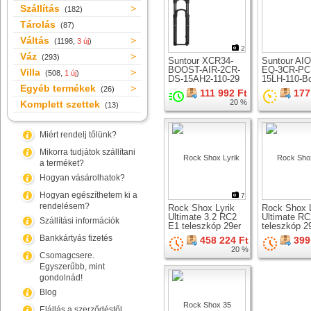
Szállítás
(182)
Tárolás
(87)
Váltás
(1198,
3 új
)
2
Váz
(293)
Suntour XCR34-
Suntour AI
BOOST-AIR-2CR-
EQ-3CR-PC
Villa
(508,
1 új
)
DS-15AH2-110-29
15LH-110-B
Egyéb termékek
teleszkóp 29er
teleszkóp 2
(26)
111 992 Ft
177
kerékhez
kerékhez
20 %
Komplett szettek
(13)
Miért rendelj tőlünk?
Mikorra tudjátok szállítani
a terméket?
Hogyan vásárolhatok?
Hogyan egészíthetem ki a
7
rendelésem?
Rock Shox Lyrik
Rock Shox L
Ultimate 3.2 RC2
Ultimate R
Szállítási információk
E1 teleszkóp 29er
teleszkóp 2
kerékhez
kerékhez
Bankkártyás fizetés
458 224 Ft
399
20 %
Csomagcsere.
Egyszerűbb, mint
gondolnád!
Blog
Elállás a szerződéstől