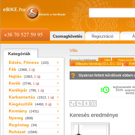
+36 70 527 59 95
Csomagkövetés
Regisztráció
Á
Villa
Kategóriák
Keresési feltételek:
Villa
Teleszkóp
Edzés, Fitness
(103)
Villasaru-távolság (O.L.D.): 110
Fel
Fék
(1968,
2 új
)
Gyakran feltett kérdések ebben 
Hajtás
(1963,
2 új
)
Kerék
(3746,
1 új
)
leghamarabb át
Kerékpár
2026. augusz
(799,
1 új
)
(kedd)
Karbantartás
(1913,
1 új
)
Kiegészítők
(4460,
8 új
)
Kormány
(1431)
Keresés eredménye
Nyereg
(808)
Rugóstag
(34)
Ruházat
(1584)