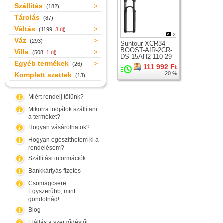
Szállítás
(182)
Tárolás
(87)
Váltás
(1199,
3 új
)
2
Váz
(293)
Suntour XCR34-
BOOST-AIR-2CR-
Villa
(508,
1 új
)
DS-15AH2-110-29
Egyéb termékek
teleszkóp 29er
(26)
111 992 Ft
kerékhez
20 %
Komplett szettek
(13)
Miért rendelj tőlünk?
Mikorra tudjátok szállítani
a terméket?
Hogyan vásárolhatok?
Hogyan egészíthetem ki a
rendelésem?
Szállítási információk
Bankkártyás fizetés
Csomagcsere.
Egyszerűbb, mint
gondolnád!
Blog
Elállás a szerződéstől