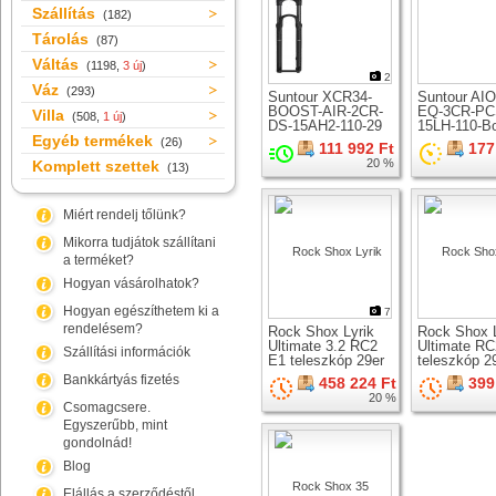
Szállítás
(182)
Tárolás
(87)
Váltás
(1198,
3 új
)
2
Váz
(293)
Suntour XCR34-
Suntour AI
BOOST-AIR-2CR-
EQ-3CR-PC
Villa
(508,
1 új
)
DS-15AH2-110-29
15LH-110-B
Egyéb termékek
teleszkóp 29er
teleszkóp 2
(26)
111 992 Ft
177
kerékhez
kerékhez
20 %
Komplett szettek
(13)
Miért rendelj tőlünk?
Mikorra tudjátok szállítani
a terméket?
Hogyan vásárolhatok?
Hogyan egészíthetem ki a
7
rendelésem?
Rock Shox Lyrik
Rock Shox L
Ultimate 3.2 RC2
Ultimate R
Szállítási információk
E1 teleszkóp 29er
teleszkóp 2
kerékhez
kerékhez
Bankkártyás fizetés
458 224 Ft
399
20 %
Csomagcsere.
Egyszerűbb, mint
gondolnád!
Blog
Elállás a szerződéstől