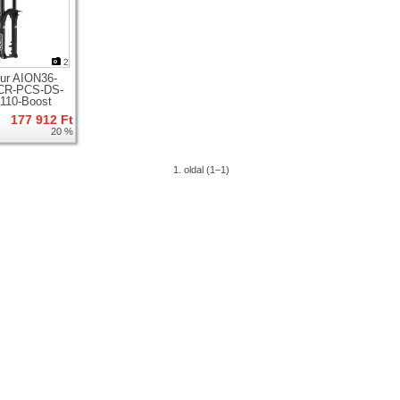
2
ur AION36-
CR-PCS-DS-
110-Boost
zkóp 29er
177 912 Ft
hez
20 %
1. oldal (1–1)