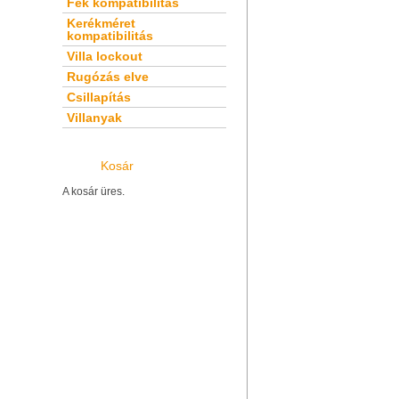
Fék kompatibilitás
Kerékméret
kompatibilitás
Villa lockout
Rugózás elve
Csillapítás
Villanyak
Kosár
A kosár üres.