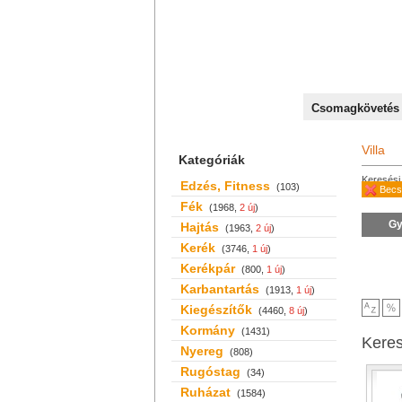
+36 70 527 59 95
Csomagkövetés
Villa
Kategóriák
Keresési 
Edzés, Fitness
(103)
Becs
Fék
(1968,
2 új
)
Gy
Hajtás
(1963,
2 új
)
Kerék
(3746,
1 új
)
Kerékpár
(800,
1 új
)
Karbantartás
(1913,
1 új
)
Kiegészítők
(4460,
8 új
)
Kormány
(1431)
Kere
Nyereg
(808)
Rugóstag
(34)
Ruházat
(1584)