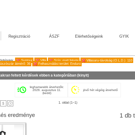
Regisztráció
ÁSZF
Elérhetőségeink
GYIK
feltételek:
Suntour
Villa
Szín: matt fekete
Villasaru-távolság (O.L.D.): 110
úszószár átmérő: 36
Felhasználási terület: Enduro
akran feltett kérdések ebben a kategóriában (
kinyit
)
leghamarabb átvehetők:
2026. augusztus 11.
jövő hét végéig átvehető
(kedd)
1. oldal (1–1)
sés eredménye
1 db t