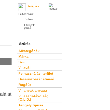
Belépés
Felhasználó:
Jelszó:
Elfelejtett
jelszó
Szűrés
Alkategóriák
Márka
Szín
Villaváll
Felhasználási terület
Becsúszószár átmérő
Rugóút
Villanyak anyaga
alálat
Villasaru-távolság
(O.L.D.)
Tengely típusa