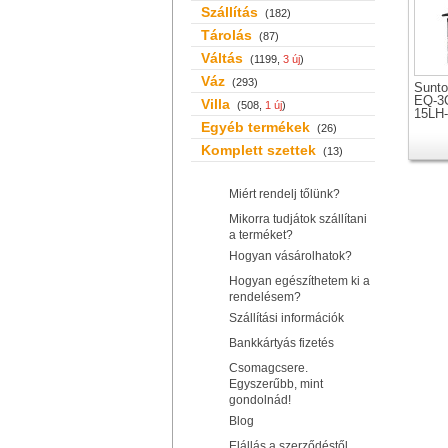
Szállítás
(182)
Tárolás
(87)
Váltás
(1199,
3 új
)
Váz
(293)
Sunto
EQ-3
Villa
(508,
1 új
)
15LH-
Egyéb termékek
teles
(26)
kerék
Komplett szettek
(13)
Miért rendelj tőlünk?
Mikorra tudjátok szállítani
a terméket?
Hogyan vásárolhatok?
Hogyan egészíthetem ki a
rendelésem?
Szállítási információk
Bankkártyás fizetés
Csomagcsere.
Egyszerűbb, mint
gondolnád!
Blog
Elállás a szerződéstől